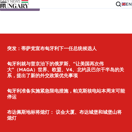
EN
Skip to content
突发：蒂萨党宣布匈牙利下一任总统候选人
匈牙利就与普京治下的俄罗斯、“让美国再次伟
大”（MAGA）世界、欧盟、V4、北约及巴尔干半岛的关
系，提出了新的外交政策优先事项
匈牙利准备实施紧急限电措施，帕克斯核电站本周末可能
停运
布达佩斯地标将熄灯： 议会大厦、布达城堡和城堡山将
熄灯