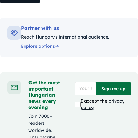
Partner with us
Reach Hungary's international audience.
Explore options
Get the most
important
Sign me up
Hungarian
news every
I accept the
privacy
evening
policy
.
Join 7000+
readers
worldwide.
Unsubscribe