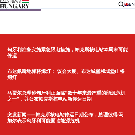
EN
Skip to content
匈牙利准备实施紧急限电措施，帕克斯核电站本周末可能
停运
布达佩斯地标将熄灯： 议会大厦、布达城堡和城堡山将
熄灯
马贾尔总理称匈牙利正面临“数十年来最严重的能源危机
之一”，并公布帕克斯核电站新停运日期
突发新闻——帕克斯核电站停运日期公布，总理彼得·马
加尔表示匈牙利可能面临能源危机