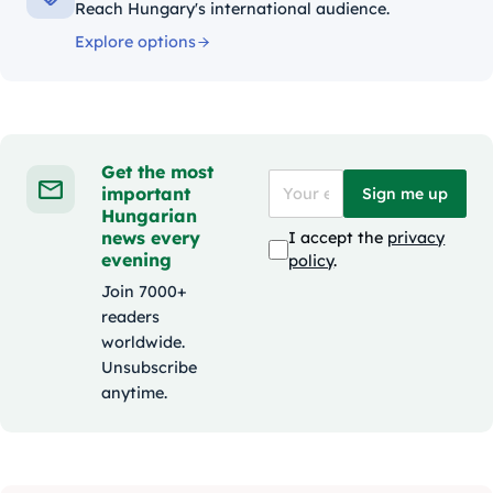
Reach Hungary's international audience.
Explore options
Get the most
important
Sign me up
Hungarian
news every
I accept the
privacy
evening
policy
.
Join 7000+
readers
worldwide.
Unsubscribe
anytime.