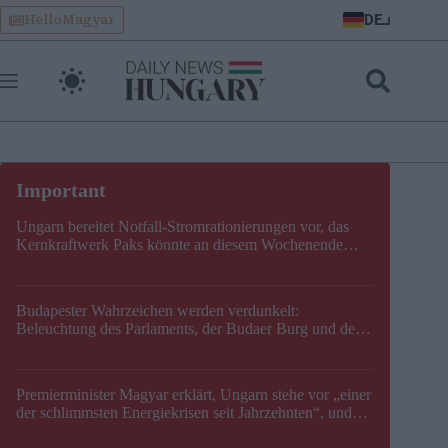
Skip
DE
HelloMagyar
to
content
Ungarn bereitet Notfall-Stromrationierungen vor, das
Kernkraftwerk Paks könnte an diesem Wochenende
stillgelegt werden
Budapester Wahrzeichen werden verdunkelt:
Beleuchtung des Parlaments, der Budaer Burg und der
Zitadelle wird abgeschaltet
Premierminister Magyar erklärt, Ungarn stehe vor „einer
der schlimmsten Energiekrisen seit Jahrzehnten“, und
gibt neuen Termin für die Stilllegung von Paks bekannt