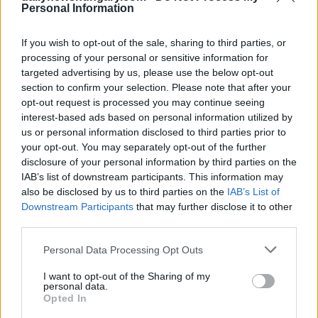
Grenzen des Wahlbezirks liegen muss, den es bedient,
Personal Information
berichtet
Telex
.
If you wish to opt-out of the sale, sharing to third parties, or
Zehntausende füllen den Budapester Heldenplatz für das
processing of your personal or sensitive information for
siebenstündige Anti-Orbán-Konzert “System-Breaking”
.
targeted advertising by us, please use the below opt-out
section to confirm your selection. Please note that after your
Wie konnte das passieren?
opt-out request is processed you may continue seeing
Die ungewöhnliche, aber irgendwie völlig legale Situation
interest-based ads based on personal information utilized by
entstand nach einer Neuziehung der Wahlbezirke Ende 2024,
us or personal information disclosed to third parties prior to
als Ungarns Regierungsmehrheit eine neue Wahlkreiskarte
your opt-out. You may separately opt-out of the further
verabschiedete.
disclosure of your personal information by third parties on the
IAB’s list of downstream participants. This information may
Diese Neuordnung veränderte die Zusammensetzung des
also be disclosed by us to third parties on the
IAB’s List of
Budapester Wahlkreises Nr. 1, indem neue Gebiete
hinzugefügt und andere entfernt wurden. Auch wenn diese
Downstream Participants
that may further disclose it to other
Regelung seltsam erscheinen mag, zeigt sie doch, wie strenge
third parties.
rechtliche Rahmenbedingungen und die Neueinteilung der
Wahlkreise zu unerwarteten Ergebnissen führen können.
Please note that this website/app uses one or more Google
Personal Data Processing Opt Outs
services and may gather and store information including but
Ähnliche Mikro-Wahlbezirke gibt es auch anderswo: In
not limited to your visit or usage behaviour. You may click to
I want to opt-out of the Sharing of my
Dixville Notch, einer kleinen Gemeinde in den Vereinigten
personal data.
grant or deny consent to Google and its third-party tags to
Opted In
Staaten, gaben am Wahltag kurz nach Mitternacht gerade
use your data for below specified purposes in below Google
einmal sechs Wähler ihre Stimme ab, was landesweit zu den