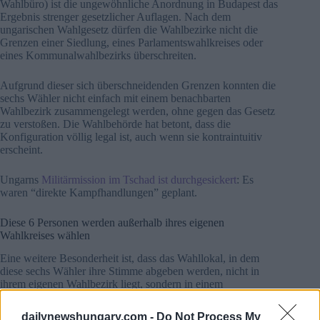
Wahlbüro) ist die ungewöhnliche Anordnung in Budapest das
Ergebnis strenger gesetzlicher Auflagen. Nach dem
ungarischen Wahlgesetz dürfen die Wahlbezirke nicht die
Grenzen einer Siedlung, eines Parlamentswahlkreises oder
eines Kommunalwahlbezirks überschreiten.
Aufgrund dieser sich überschneidenden Grenzen konnten die
sechs Wähler nicht einfach mit einem benachbarten
Wahlbezirk zusammengelegt werden, ohne gegen das Gesetz
zu verstoßen. Die Wahlbehörde hat betont, dass die
Konfiguration völlig legal ist, auch wenn sie kontraintuitiv
erscheint.
Ungarns
Militärmission im Tschad ist durchgesickert
: Es
waren “direkte Kampfhandlungen” geplant.
Diese 6 Personen werden außerhalb ihres eigenen
Wahlkreises wählen
Eine weitere Besonderheit ist, dass das Wahllokal, in dem
diese sechs Wähler ihre Stimme abgeben werden, nicht in
ihrem eigenen Wahlbezirk liegt, sondern in einem
benachbarten. Offiziell ist auch dies zulässig: Das Gesetz
schreibt nicht vor, dass das Wahllokal selbst innerhalb der
dailynewshungary.com -
Do Not Process My