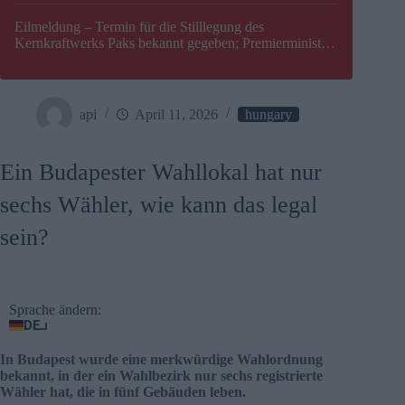
Eilmeldung – Termin für die Stilllegung des
Kernkraftwerks Paks bekannt gegeben; Premierminister
Péter Magyar warnt vor einer möglichen Energiekrise in
Ungarn
api
April 11, 2026
hungary
Ein Budapester Wahllokal hat nur
sechs Wähler, wie kann das legal
sein?
Sprache ändern:
DE
In Budapest wurde eine merkwürdige Wahlordnung
bekannt, in der ein Wahlbezirk nur sechs registrierte
Wähler hat, die in fünf Gebäuden leben.