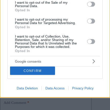
consent section.
ersten Ergebnissen führte.
I want to opt-out of the Sale of my
Personal Data.
Opted In
Abgebildetes Bild:
depositphotos.com
I want to opt-out of processing my
Personal Data for Targeted Advertising.
Opted In
Tags
I want to opt-out of Collection, Use,
#
budapest
#
category politics
#
election
#
elections
Retention, Sale, and/or Sharing of my
Personal Data that Is Unrelated with the
#
hungarian government
#
Hungary
#
Strange
Purposes for which it was collected.
Leave a Reply
Opted In
Your email address will not be published.
Required fields are marked
*
Google consents
Name
*
CONFIRM
Email
*
Data Deletion
Data Access
Privacy Policy
Website
Add Comment
*