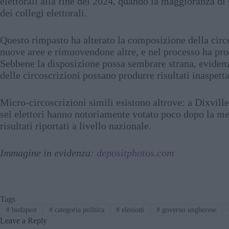
elettorali alla fine del 2024, quando la maggioranza 
dei collegi elettorali.
Questo rimpasto ha alterato la composizione della circ
nuove aree e rimuovendone altre, e nel processo ha prodo
Sebbene la disposizione possa sembrare strana, evidenzi
delle circoscrizioni possano produrre risultati inaspetta
Micro-circoscrizioni simili esistono altrove: a Dixvill
sei elettori hanno notoriamente votato poco dopo la me
risultati riportati a livello nazionale.
Immagine in evidenza:
depositphotos.com
Tags
#
budapest
#
categoria politica
#
elezioni
#
governo ungherese
Leave a Reply