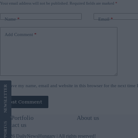
Your email address will not be published.
Required fields are marked
*
Name
*
Email
*
Add Comment
*
Save my name, email and website in this browser for the next time
LETTER
Post Comment
NEWS
Our Portfolio
About us
US
Contact us
SUPPORT
© 2026 DailyNewsHungary | All rights reserved!