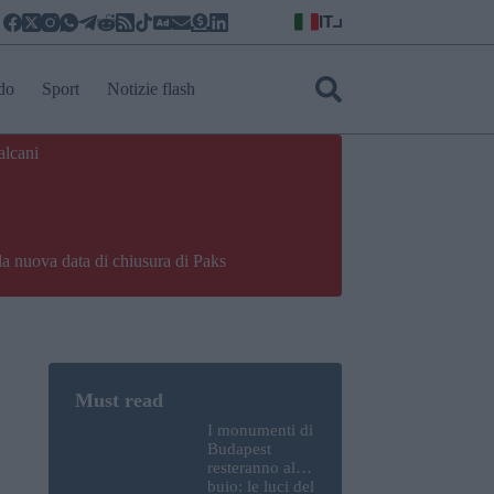
IT
do
Sport
Notizie flash
alcani
la nuova data di chiusura di Paks
I monumenti di
Budapest
resteranno al
buio: le luci del