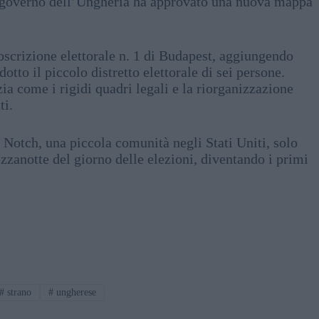
di governo dell’Ungheria ha approvato una nuova mappa
oscrizione elettorale n. 1 di Budapest, aggiungendo
tto il piccolo distretto elettorale di sei persone.
a come i rigidi quadri legali e la riorganizzazione
ti.
e Notch, una piccola comunità negli Stati Uniti, solo
zzanotte del giorno delle elezioni, diventando i primi
#
strano
#
ungherese