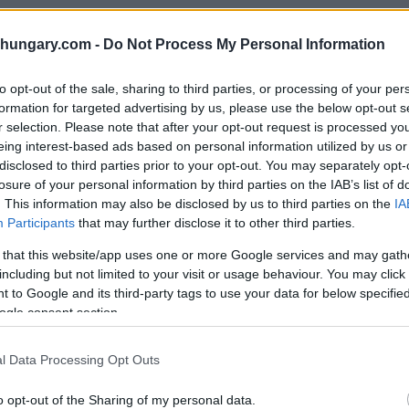
ici adibiti a uffici, con solo poche proprietà
shungary.com -
Do Not Process My Personal Information
n una casa indipendente, un edificio residenziale e forse
zona sono commerciali o abbandonati.
to opt-out of the sale, sharing to third parties, or processing of your per
formation for targeted advertising by us, please use the below opt-out s
a nelle ultime ore, mentre Orbán e Magyar fanno
r selection. Please note that after your opt-out request is processed y
eing interest-based ads based on personal information utilized by us or
disclosed to third parties prior to your opt-out. You may separately opt-
losure of your personal information by third parties on the IAB’s list of
ni
. This information may also be disclosed by us to third parties on the
IA
Participants
that may further disclose it to other third parties.
 nazionale), l’insolita configurazione di Budapest è il
 that this website/app uses one or more Google services and may gath
orale ungherese, i distretti elettorali non possono
including but not limited to your visit or usage behaviour. You may click 
ione parlamentare o di un distretto elettorale del
 to Google and its third-party tags to use your data for below specifi
ogle consent section.
ttori non potevano essere semplicemente fusi in un
l Data Processing Opt Outs
orità elettorale ha sottolineato che la configurazione è
o opt-out of the Sharing of my personal data.