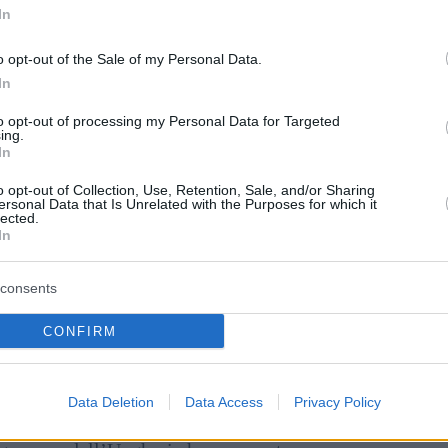
In
: erano in programma “operazioni di combattimento
o opt-out of the Sale of my Personal Data.
In
ori del proprio collegio elettorale
to opt-out of processing my Personal Data for Targeted
ing.
In
 sei elettori esprimeranno il loro voto non si trova
o opt-out of Collection, Use, Retention, Sale, and/or Sharing
in una circoscrizione vicina. I funzionari affermano
ersonal Data that Is Unrelated with the Purposes for which it
il seggio elettorale stesso sia situato all’interno dei
lected.
In
consents
i Eroi di Budapest per un
concerto di sette ore contro
CONFIRM
Data Deletion
Data Access
Privacy Policy
te legale, è emersa dopo un ridisegno dei confini