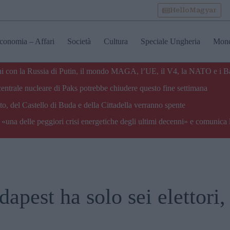
HelloMagyar
conomia – Affari
Società
Cultura
Speciale Ungheria
Mon
zioni con la Russia di Putin, il mondo MAGA, l’UE, il V4, la NATO e i B
centrale nucleare di Paks potrebbe chiudere questo fine settimana
o, del Castello di Buda e della Cittadella verranno spente
«una delle peggiori crisi energetiche degli ultimi decenni» e comunica 
apest ha solo sei elettori,