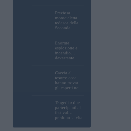
Parlamento, del
Castello di
Buda e della
Preziosa
Cittadella
motocicletta
verranno
tedesca della
spente
Seconda
Guerra
Mondiale, resti
umani ed
Enorme
esplosivi
esplosione e
recuperati dal
incendio
Danubio a
devastante
Budapest –
presso la
foto
raffineria
strategica della
Caccia al
MOL: i prezzi
tesoro: cosa
del carburante
hanno trovato
aumenteranno
gli esperti nei
nuovamente?
pressi della
motocicletta
tedesca
Tragedia: due
recuperata dal
partecipanti al
Danubio a
festival
Budapest –
perdono la vita
foto
all’Ozora
Festival in