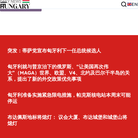
EN
Skip to content
突发：蒂萨党宣布匈牙利下一任总统候选人
匈牙利就与普京治下的俄罗斯、“让美国再次伟
大”（MAGA）世界、欧盟、V4、北约及巴尔干半岛的关
系，提出了新的外交政策优先事项
匈牙利准备实施紧急限电措施，帕克斯核电站本周末可能
停运
布达佩斯地标将熄灯： 议会大厦、布达城堡和城堡山将
熄灯