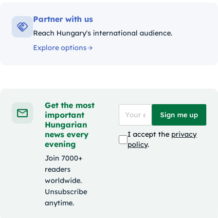
Partner with us
Reach Hungary's international audience.
Explore options
Get the most
important
Sign me up
Hungarian
news every
I accept the
privacy
evening
policy
.
Join 7000+
readers
worldwide.
Unsubscribe
anytime.