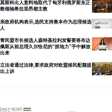
莫斯科出人意料地取代了匈牙利俄罗斯东正
教领袖希拉里昂都主教
亲政府机构表示,选民支持奥本作为总理候选
人
青民盟市长候选人森特基拉利发誓要将布达
佩斯从前总理久尔恰尼的“抓地力”手中解放
出来
立法者通过法律,要求政府对欧盟移民配额提
出上诉