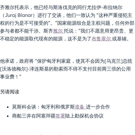
齐雅尔托表示，他已经与斯洛伐克的同行尤拉伊-布拉纳尔
（Juraj Blanar）进行了交谈，他们一致认为 “这种严重侵犯主
权的行为是不可接受的”。”国家能源组合是主权问题，任何外部
参与者都不能干涉。斯齐
雅尔
托说：”我们不愿意用更昂贵、更
不稳定的能源取代现有的能源，这不是为了
布鲁塞尔
或基辅。
他承诺，政府将 “保护匈牙利家庭，使其不会因为[乌克兰]总统
[沃洛德梅尔]-泽连斯基的勒索而不得不支付目前两三倍的公用
事业费！”
另请阅读
莫斯科会谈：匈牙利和俄罗斯
准备
进一步合作
商船三井在阿塞拜疆
签署
陆上勘探机会协议