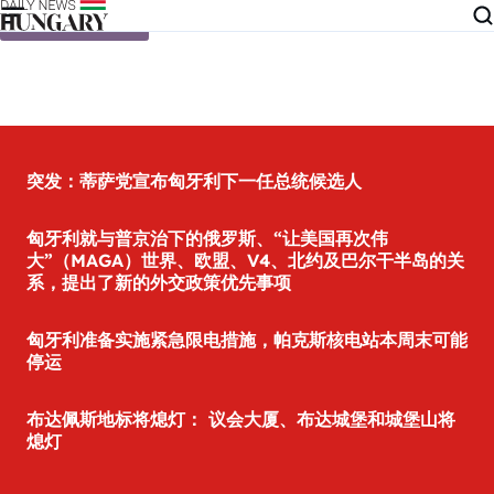
Skip to content
突发：蒂萨党宣布匈牙利下一任总统候选人
匈牙利就与普京治下的俄罗斯、“让美国再次伟
大”（MAGA）世界、欧盟、V4、北约及巴尔干半岛的关
系，提出了新的外交政策优先事项
匈牙利准备实施紧急限电措施，帕克斯核电站本周末可能
停运
布达佩斯地标将熄灯： 议会大厦、布达城堡和城堡山将
熄灯