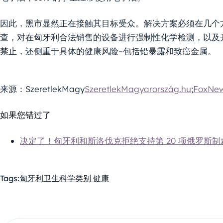
因此，黑市显然正在接触其目标受众。解决方案必须在几个
查，对在匈牙利合法销售的设备进行强制性化学检测，以及
禁止，还侧重于具体的健康风险–包括铅暴露和致癌金属。
来源：SzeretlekMagy
SzeretlekMagyarország.hu
;
FoxNe
如果您错过了
决定了！匈牙利和斯洛伐克拒绝支持第 20 项俄罗斯制
Tags:
匈牙利
卫生
科学
类别 健康