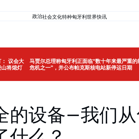
政治
社会
文化
特种匈牙利
世界
快讯
： 议会大
马贾尔总理称匈牙利正面临“数十年来最严重的
堡山将熄灯
危机之一”，并公布帕克斯核电站新停运日期
全的设备–我们从
了什么？