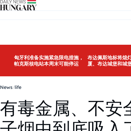
Skip to content
匈牙利准备实施紧急限电措施，
布达佩斯地标将熄灯
帕克斯核电站本周末可能停运
厦、布达城堡和城
News
life
有毒金属、不安
子烟中到底吸入