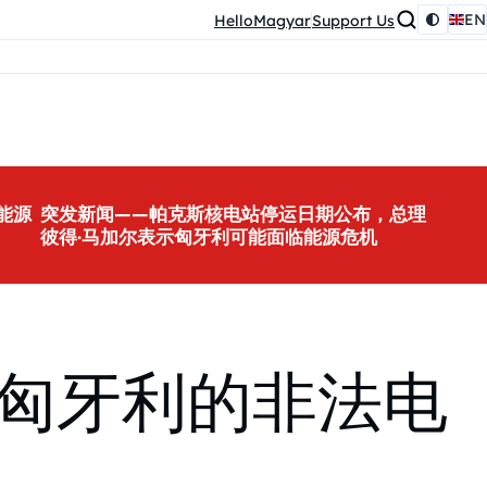
EN
HelloMagyar
Support Us
能源
突发新闻——帕克斯核电站停运日期公布，总理
彼得·马加尔表示匈牙利可能面临能源危机
匈牙利的非法电