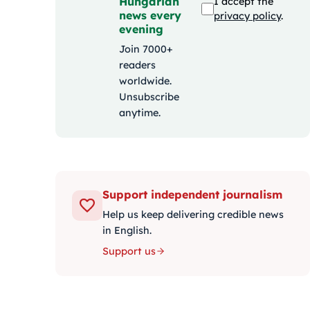
Hungarian
I accept the
news every
privacy policy
.
evening
Join 7000+
readers
worldwide.
Unsubscribe
anytime.
Support independent journalism
Help us keep delivering credible news
in English.
Support us