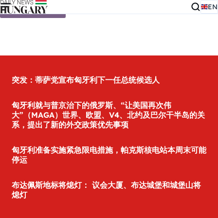
EN
Skip to content
突发：蒂萨党宣布匈牙利下一任总统候选人
匈牙利就与普京治下的俄罗斯、“让美国再次伟
大”（MAGA）世界、欧盟、V4、北约及巴尔干半岛的关
系，提出了新的外交政策优先事项
匈牙利准备实施紧急限电措施，帕克斯核电站本周末可能
停运
布达佩斯地标将熄灯： 议会大厦、布达城堡和城堡山将
熄灯