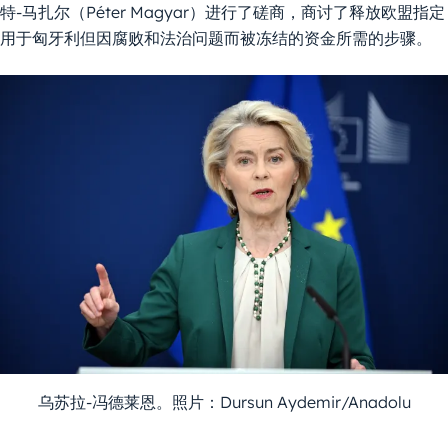
特-马扎尔（Péter Magyar）进行了磋商，商讨了释放欧盟指定
用于匈牙利但因腐败和法治问题而被冻结的资金所需的步骤。
乌苏拉-冯德莱恩。照片：Dursun Aydemir/Anadolu