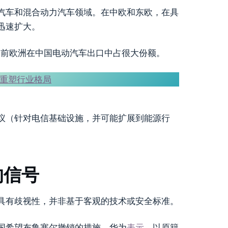
汽车和混合动力汽车领域。在中欧和东欧，在具
迅速扩大。
元，目前欧洲在中国电动汽车出口中占很大份额。
重塑行业格局
议（针对电信基础设施，并可能扩展到能源行
的信号
具有歧视性，并非基于客观的技术或安全标准。
国希望布鲁塞尔撤销的措施。华为
表示
，以原籍