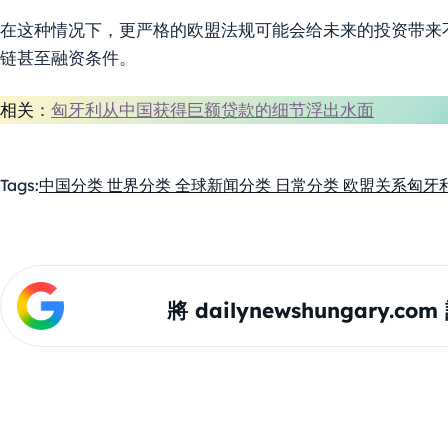
在这种情况下，更严格的欧盟法规可能会给未来的投资带来
链甚至融资条件。
相关
：
匈牙利从中国获得巨额贷款的细节浮出水面
Tags:
中国
分类 世界
分类 全球新闻
分类 日常
分类 欧盟关系
匈牙
將 dailynewshungary.c