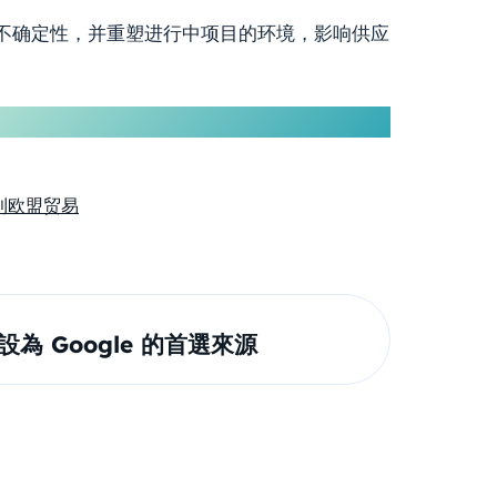
不确定性，并重塑进行中项目的环境，影响供应
利
欧盟
贸易
om 設為 Google 的首選來源