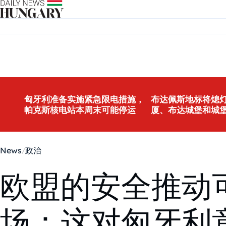
Skip to content
匈牙利准备实施紧急限电措施，
布达佩斯地标将熄灯
帕克斯核电站本周末可能停运
厦、布达城堡和城
News
政治
欧盟的安全推动
场：这对匈牙利