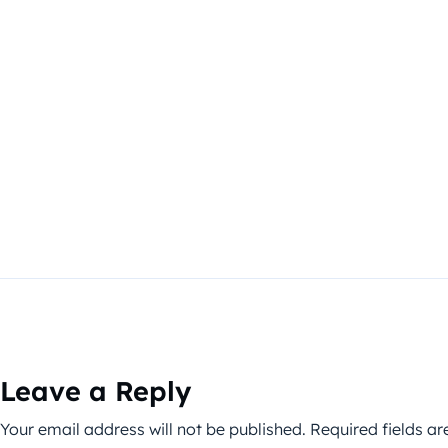
Leave a Reply
Your email address will not be published.
Required fields a