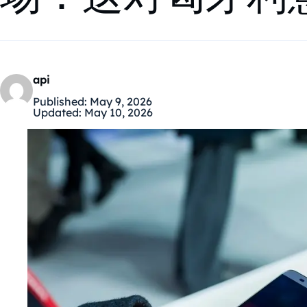
api
Published:
May 9, 2026
Updated:
May 10, 2026