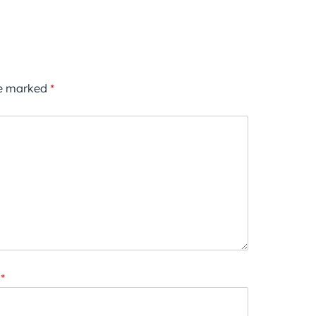
re marked
*
*