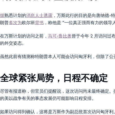
据
熟悉计划的
消息人士透露
，万斯此行的目的是向唐纳德-
朗普
多次为
欧尔班
背书
，称他是 “一位真正强而有力的领导
在万斯计划的访问之前，
马可-鲁比奥
曾于今年 2 月访问
的外交姿态。
虽然此前有猜测称特朗普本人可能会访问匈牙利，但除了公
全球紧张局势，日程不确定
尽管有报道称，但官员们提醒说，这次访问尚未最终确定。
的美以战争有关的事态发展仍可能影响日程安排。
如果访问得到确认，这将是万斯作为副总统首次访问匈牙利