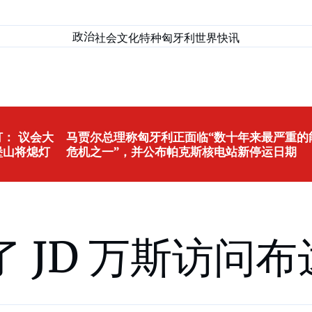
政治
社会
文化
特种匈牙利
世界
快讯
： 议会大
马贾尔总理称匈牙利正面临“数十年来最严重的
堡山将熄灯
危机之一”，并公布帕克斯核电站新停运日期
 JD 万斯访问