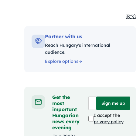
政治
Kate
Partner with us
Reach Hungary's international
audience.
Explore options
Get the
most
Sign me up
important
Hungarian
I accept the
news every
privacy policy
.
evening