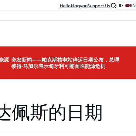
EN
HelloMagyar
Support Us
能源
突发新闻——帕克斯核电站停运日期公布，总理
彼得·马加尔表示匈牙利可能面临能源危机
布达佩斯的日期