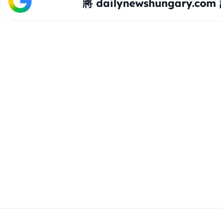
將 dailynewshungary.c