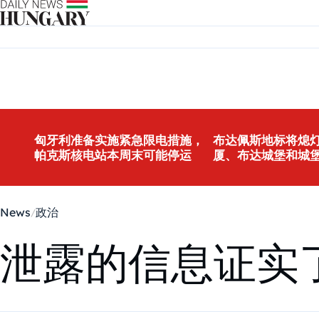
Skip to content
匈牙利准备实施紧急限电措施，
布达佩斯地标将熄灯
帕克斯核电站本周末可能停运
厦、布达城堡和城
News
政治
泄露的信息证实了