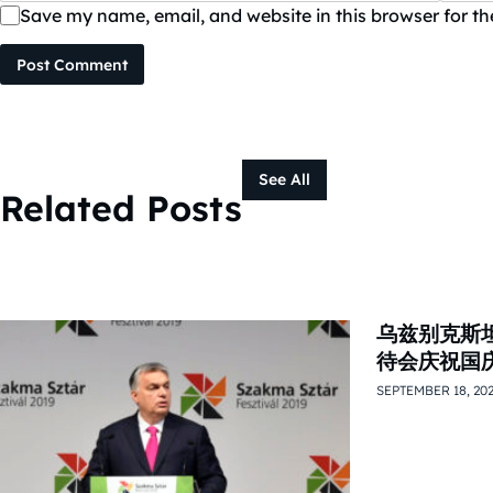
Save my name, email, and website in this browser for t
Post Comment
See All
Related Posts
乌兹别克斯
待会庆祝国
SEPTEMBER 18, 20