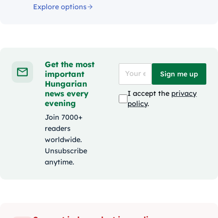
Explore options
Get the most
important
Sign me up
Hungarian
news every
I accept the
privacy
evening
policy
.
Join 7000+
readers
worldwide.
Unsubscribe
anytime.