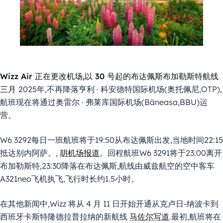
Wizz Air 正在更改机场,以 30 号起的布达佩斯布加勒斯特航线
三月
2025年,不再降落亨利 · 科安德特国际机场(奥托佩尼,OTP),
航班现在将通过奥雷尔 · 弗莱库国际机场(Bäneasa,BBU)运
营。
W6 3292每日一班航班将于19:50从布达佩斯出发,当地时间22:15
抵达别内阿萨。,
胡机场报道
。回程航班W6 3291将于23:00离开
布加勒斯特,23:30降落在布达佩斯,航线由威兹航空的空中客车
A321neo飞机执飞,飞行时长约1.5小时。
在其他新闻中,Wizz 将从 4 月 11 日开始开通从克卢日-纳波卡到
西班牙卡斯特隆德拉普拉纳的新航线
马佐尔写道
.最初,航班将在