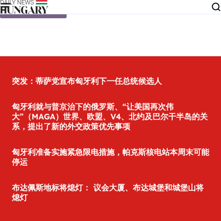
Skip to content
突发：蒂萨党宣布匈牙利下一任总统候选人
匈牙利就与普京治下的俄罗斯、“让美国再次伟
大”（MAGA）世界、欧盟、V4、北约及巴尔干半岛的关
系，提出了新的外交政策优先事项
匈牙利准备实施紧急限电措施，帕克斯核电站本周末可能
停运
布达佩斯地标将熄灯： 议会大厦、布达城堡和城堡山将
熄灯