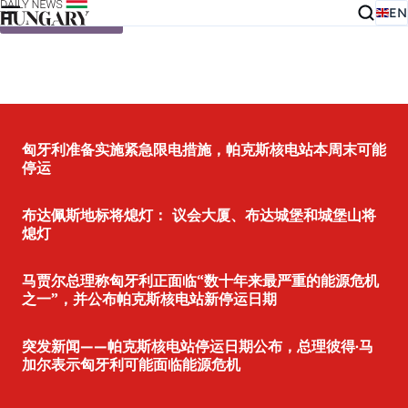
EN
Skip to content
匈牙利准备实施紧急限电措施，帕克斯核电站本周末可能
停运
布达佩斯地标将熄灯： 议会大厦、布达城堡和城堡山将
熄灯
马贾尔总理称匈牙利正面临“数十年来最严重的能源危机
之一”，并公布帕克斯核电站新停运日期
突发新闻——帕克斯核电站停运日期公布，总理彼得·马
加尔表示匈牙利可能面临能源危机