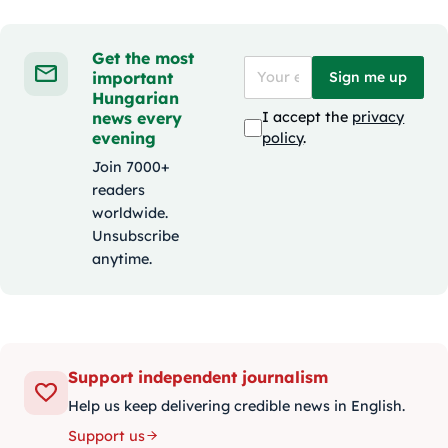
Get the most
important
Sign me up
Hungarian
news every
I accept the
privacy
evening
policy
.
Join 7000+
readers
worldwide.
Unsubscribe
anytime.
Support independent journalism
Help us keep delivering credible news in English.
Support us