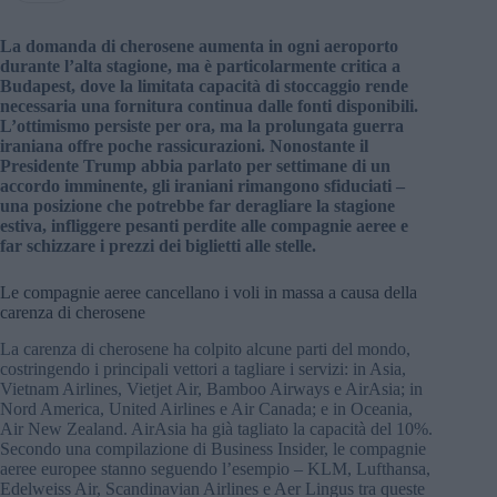
La domanda di cherosene aumenta in ogni aeroporto
durante l’alta stagione, ma è particolarmente critica a
Budapest, dove la limitata capacità di stoccaggio rende
necessaria una fornitura continua dalle fonti disponibili.
L’ottimismo persiste per ora, ma la prolungata guerra
iraniana offre poche rassicurazioni. Nonostante il
Presidente Trump abbia parlato per settimane di un
accordo imminente, gli iraniani rimangono sfiduciati –
una posizione che potrebbe far deragliare la stagione
estiva, infliggere pesanti perdite alle compagnie aeree e
far schizzare i prezzi dei biglietti alle stelle.
Le compagnie aeree cancellano i voli in massa a causa della
carenza di cherosene
La carenza di cherosene ha colpito alcune parti del mondo,
costringendo i principali vettori a tagliare i servizi: in Asia,
Vietnam Airlines, Vietjet Air, Bamboo Airways e AirAsia; in
Nord America, United Airlines e Air Canada; e in Oceania,
Air New Zealand. AirAsia ha già tagliato la capacità del 10%.
Secondo una compilazione di Business Insider, le compagnie
aeree europee stanno seguendo l’esempio – KLM, Lufthansa,
Edelweiss Air, Scandinavian Airlines e Aer Lingus tra queste