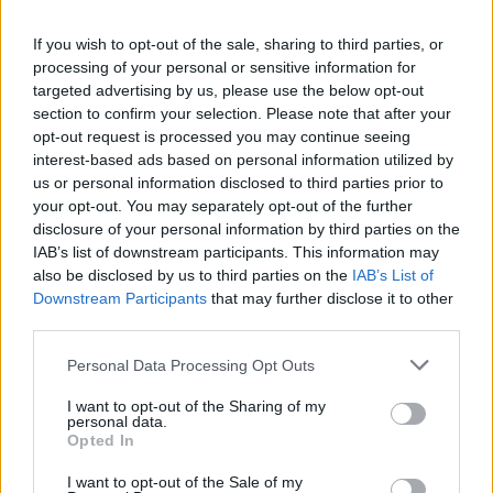
Telex riferisce che
non ci sono problemi immediati a
Budapest, grazie alle solide infrastrutture, alle diverse opzioni
If you wish to opt-out of the sale, sharing to third parties, or
di approvvigionamento e alla produzione nazionale che copre
processing of your personal or sensitive information for
circa il 70% del fabbisogno. MOL, il raffinatore ungherese,
targeted advertising by us, please use the below opt-out
non esporta alcun carburante. Il resto arriva attraverso le
section to confirm your selection. Please note that after your
importazioni, come avviene per molti Paesi dell’UE.
opt-out request is processed you may continue seeing
interest-based ads based on personal information utilized by
Il tallone d’Achille è lo stoccaggio: i serbatoi ne contengono
us or personal information disclosed to third parties prior to
appena 4-5 giorni. L’Ungheria mantiene anche una riserva
strategica di 13.000 tonnellate, sufficiente per una settimana.
your opt-out. You may separately opt-out of the further
disclosure of your personal information by third parties on the
IAB’s list of downstream participants. This information may
also be disclosed by us to third parties on the
IAB’s List of
Downstream Participants
that may further disclose it to other
third parties.
Please note that this website/app uses one or more Google
Personal Data Processing Opt Outs
services and may gather and store information including but
not limited to your visit or usage behaviour. You may click to
I want to opt-out of the Sharing of my
personal data.
grant or deny consent to Google and its third-party tags to
Opted In
use your data for below specified purposes in below Google
consent section.
I want to opt-out of the Sale of my