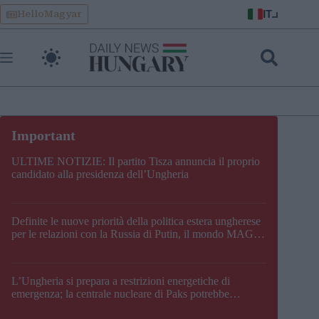
Skip
IT
HelloMagyar
to
content
ULTIME NOTIZIE: Il partito Tisza annuncia il proprio
candidato alla presidenza dell’Ungheria
Definite le nuove priorità della politica estera ungherese
per le relazioni con la Russia di Putin, il mondo MAGA,
l’UE, il V4, la NATO e i Balcani
L’Ungheria si prepara a restrizioni energetiche di
emergenza; la centrale nucleare di Paks potrebbe
chiudere questo fine settimana