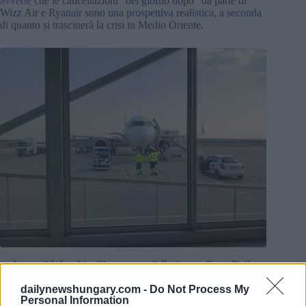
avverte
che le cancellazioni “del giorno dopo” da parte di
Wizz Air e Ryanair sono una prospettiva realistica, a seconda
di quanto si trascinerà la crisi in Medio Oriente.
Aereo di Wizz Air all’aeroporto di Budapest. Foto: Daily
News Hungary
L’aeroporto di Budapest ha abbastanza cherosene?
dailynewshungary.com -
Do Not Process My
Personal Information