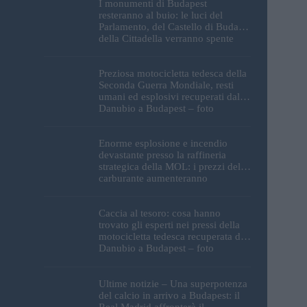
I monumenti di Budapest
resteranno al buio: le luci del
Parlamento, del Castello di Buda e
della Cittadella verranno spente
Preziosa motocicletta tedesca della
Seconda Guerra Mondiale, resti
umani ed esplosivi recuperati dal
Danubio a Budapest – foto
Enorme esplosione e incendio
devastante presso la raffineria
strategica della MOL: i prezzi del
carburante aumenteranno
nuovamente?
Caccia al tesoro: cosa hanno
trovato gli esperti nei pressi della
motocicletta tedesca recuperata dal
Danubio a Budapest – foto
Ultime notizie – Una superpotenza
del calcio in arrivo a Budapest: il
Real Madrid affronterà il