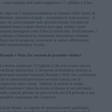
– come riportato dall’outlet ungherese
G7
, affiliato a Telex.
Il colpevole è inequivocabilmente la chiusura dello Stretto di
Hormuz, attraverso il quale – nonostante le assicurazioni – le
navi da carico passano solo sporadicamente. Gli attacchi
iraniani hanno colpito diverse navi oggi, mentre i porti
iraniani rimangono sotto il blocco americano. Nel frattempo, i
colloqui a Islamabad tra funzionari statunitensi e iraniani
fanno pochi progressi, nonostante le audaci affermazioni
dell’amministrazione Trump.
Ryanair e Wizz Air saranno le prossime vittime?
La buona notizia per l’Ungheria è che non si sono ancora
verificate interruzioni. L’aeroporto di Budapest, insieme ai
principali operatori nazionali Ryanair e Wizz Air, confermano
che le operazioni procedono secondo i piani, con le
espansioni estive intatte. Tuttavia, la società di analisi
dell’aviazione Cirium ha rivisto al ribasso le sue previsioni
sulla capacità globale: da una crescita del 4-6 percento a una
possibile contrazione del 3 percento.
László Madas, un esperto di operazioni aeree giudiziarie,