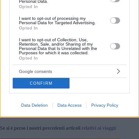
Personal Data.
Opted In
I want to opt-out of processing my
Personal Data for Targeted Advertising.
Ci sarà abbastanza cherosene a Budapest? Foto: Daily News
Opted In
Hungary
I problemi si profilano solo se le importazioni si
I want to opt-out of Collection, Use,
interrompono, esaurendo rapidamente le riserve. L’espansione
Retention, Sale, and/or Sharing of my
Personal Data that Is Unrelated with the
dello stoccaggio è solo in fase di pianificazione; Telex non
Purposes for which it was collected.
offre dettagli sull’aumento della produzione.
Opted In
I voli potrebbero ancora operare con poco carburante, anche
Google consents
se con una frequenza ridotta. Le compagnie aeree possono
cambiare rotta per evitare di fare rifornimento negli aeroporti
CONFIRM
colpiti dalla carenza.
Tuttavia, si aspettano forti aumenti dei prezzi dei biglietti –
solo per i costi del carburante, senza considerare la scarsità.
Data Deletion
Data Access
Privacy Policy
Telex nota che le tariffe sono già raddoppiate in diversi
mercati.
Se si è perso i nostri precedenti articoli
relativi ai viaggi
: