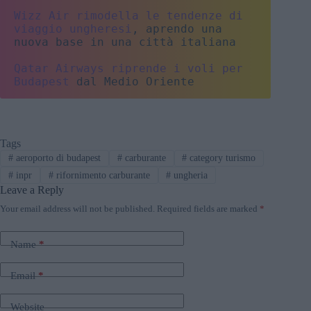
Wizz Air rimodella le tendenze di 
viaggio ungheresi
, aprendo una 
nuova base in una città italiana
Qatar Airways riprende i voli per 
Budapest
 dal Medio Oriente
Tags
#
aeroporto di budapest
#
carburante
#
category turismo
#
inpr
#
rifornimento carburante
#
ungheria
Leave a Reply
Your email address will not be published.
Required fields are marked
*
Name
*
Email
*
Website