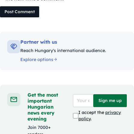
Post Comment
Partner with us
Reach Hungary's international audience.
Explore options
Get the most
important
Sign me up
Hungarian
news every
I accept the
privacy
evening
policy
.
Join 7000+