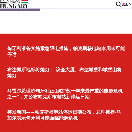
EN
Skip to content
匈牙利准备实施紧急限电措施，帕克斯核电站本周末可能
停运
布达佩斯地标将熄灯： 议会大厦、布达城堡和城堡山将
熄灯
马贾尔总理称匈牙利正面临“数十年来最严重的能源危机
之一”，并公布帕克斯核电站新停运日期
突发新闻——帕克斯核电站停运日期公布，总理彼得·马
加尔表示匈牙利可能面临能源危机