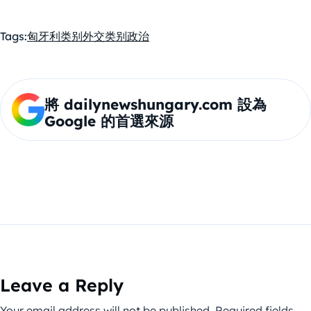
Tags:
匈牙利
类别外交
类别政治
將 dailynewshungary.com 設為
Google 的首選來源
Leave a Reply
Your email address will not be published.
Required fields