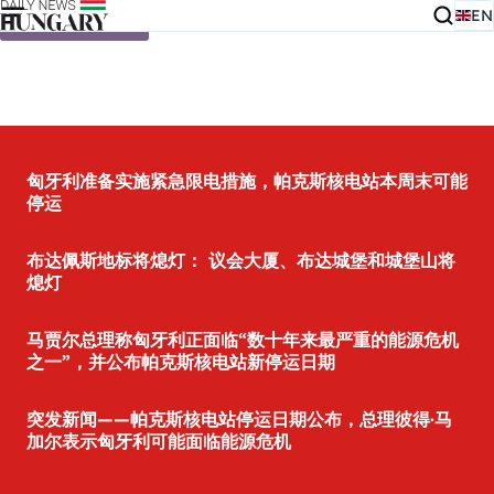
EN
Skip to content
匈牙利准备实施紧急限电措施，帕克斯核电站本周末可能
停运
布达佩斯地标将熄灯： 议会大厦、布达城堡和城堡山将
熄灯
马贾尔总理称匈牙利正面临“数十年来最严重的能源危机
之一”，并公布帕克斯核电站新停运日期
突发新闻——帕克斯核电站停运日期公布，总理彼得·马
加尔表示匈牙利可能面临能源危机