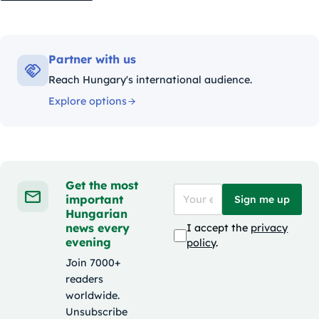
Partner with us
Reach Hungary's international audience.
Explore options
Get the most
important
Sign me up
Hungarian
news every
I accept the
privacy
evening
policy
.
Join 7000+
readers
worldwide.
Unsubscribe