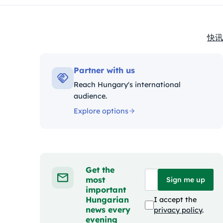
快讯
Kate
Partner with us
Reach Hungary's international
audience.
Explore options
Get the
most
Sign me up
important
Hungarian
I accept the
news every
privacy policy
.
evening