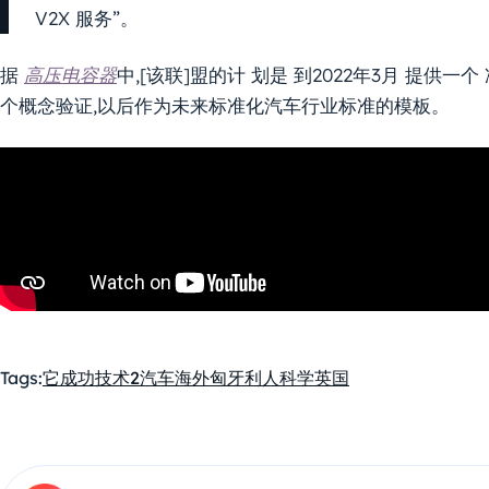
V2X 服务”。
据
高压电容器
中,[该联]盟的计 划是 到2022年3月 提供
个概念验证,以后作为未来标准化汽车行业标准的模板。
Tags:
它
成功
技术2
汽车
海外匈牙利人
科学
英国