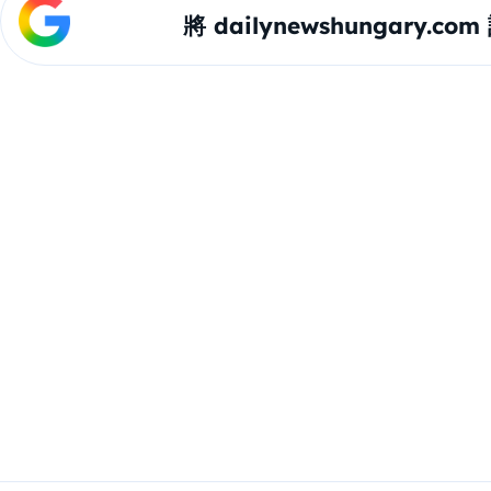
將 dailynewshungary.c