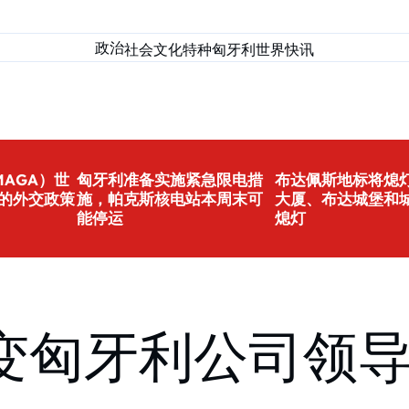
政治
社会
文化
特种匈牙利
世界
快讯
AGA）世
匈牙利准备实施紧急限电措
布达佩斯地标将熄灯
的外交政策
施，帕克斯核电站本周末可
大厦、布达城堡和
能停运
熄灯
变匈牙利公司领