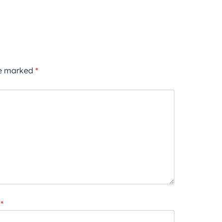
re marked
*
*