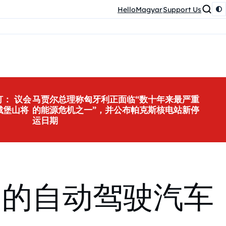
HelloMagyar
Support Us
： 议会
马贾尔总理称匈牙利正面临“数十年来最严重
城堡山将
的能源危机之一”，并公布帕克斯核电站新停
运日期
导的自动驾驶汽车