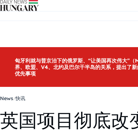
Skip to content
匈牙利就与普京治下的俄罗斯、“让美国再次伟大”（M
界、欧盟、V4、北约及巴尔干半岛的关系，提出了新
优先事项
News
快讯
英国项目彻底改