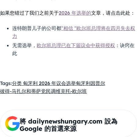
如果您错过了我们之前关于
2026 年选举的
文章，请点击此处：
连特朗普儿子的公司都
“相信 “欧尔班总理将在四月失去权
力
无需选举，
欧尔班总理已在下届议会中获得授权
：诀窍在
此
Tags:
分类 匈牙利 2026 年议会选举
匈牙利
因普尔
彼得-马扎尔和蒂萨党
民调
维克托-欧尔班
將 dailynewshungary.com 設為
Google 的首選來源