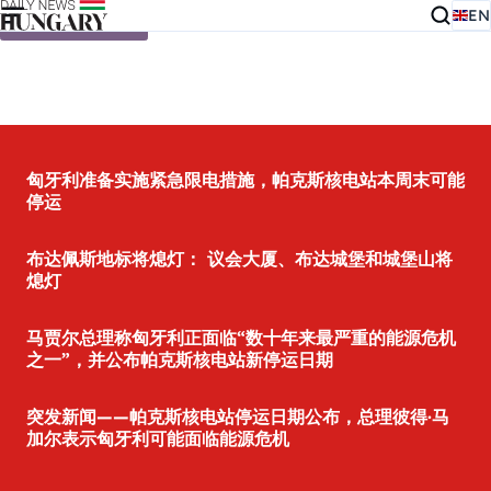
EN
Skip to content
匈牙利准备实施紧急限电措施，帕克斯核电站本周末可能
停运
布达佩斯地标将熄灯： 议会大厦、布达城堡和城堡山将
熄灯
马贾尔总理称匈牙利正面临“数十年来最严重的能源危机
之一”，并公布帕克斯核电站新停运日期
突发新闻——帕克斯核电站停运日期公布，总理彼得·马
加尔表示匈牙利可能面临能源危机