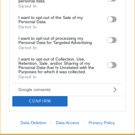
personal data.
grant or deny consent to Google and its third-party tags to
Opted In
use your data for below specified purposes in below Google
consent section.
I want to opt-out of the Sale of my
Personal Data.
Opted In
I want to opt-out of processing my
Personal Data for Targeted Advertising.
Opted In
Orbán mag in ernsten Schwierigkeiten stecken, aber er wird
niemals aufgeben. Foto:
Facebook/Orbán Viktor
I want to opt-out of Collection, Use,
Median hat auch Péter Magyar zum Sieger des
Retention, Sale, and/or Sharing of my
“Redewettbewerbs” vom 15. März gekürt: mehr hörten
Personal Data that Is Unrelated with the
Orbán, aber Magyar erhielt bessere Noten.
Purposes for which it was collected.
Opted In
Mi Hazánk-Fidesz-Pakt?
Google consents
János Lázár, ein Mitglied von Orbáns Wahlkampftrio, schlägt
vor, dass es an der Zeit ist, über eine Koalition mit Mi Hazánk
CONFIRM
nachzudenken. Es stimmt zwar, dass der Fidesz für die EU
ist, während Mi Hazánk Ungarn aus der EU herausziehen
würde – aber sie teilen noch viel mehr, nicht zuletzt ihren
selbsternannten Patriotismus. Orbán Balázs, der
Data Deletion
Data Access
Privacy Policy
Wahlkampfleiter, überlegt unterdessen, dass der Fidesz
einfach die Wähler von Mi Hazánk abwerben sollte.