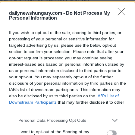
Meinungsforschungsinstitut rechnet sogar mit einer Zwei-
Parteien-Legislatur und schließt damit die Chancen von Mi
dailynewshungary.com -
Do Not Process My
Hazánk auf einen Einzug ins Parlament aus.
Personal Information
Eine weitere aufsehenerregende Statistik: 89 Prozent der
If you wish to opt-out of the sale, sharing to third parties, or
Wahlberechtigten sagen, dass sie zur Wahl gehen würden.
processing of your personal or sensitive information for
Die Fidesz-Anhänger scheinen weniger engagiert zu sein als
die Theiß-Anhänger, was möglicherweise ein entscheidender
targeted advertising by us, please use the below opt-out
Faktor sein könnte. In der wahlberechtigten Bevölkerung
section to confirm your selection. Please note that after your
erwarten 47 Prozent einen Sieg von Péter Magyar gegenüber
opt-out request is processed you may continue seeing
35 Prozent für Viktor Orbán – eine deutliche Verschiebung
interest-based ads based on personal information utilized by
zugunsten von Tisza im Vergleich zu den letzten zwei
us or personal information disclosed to third parties prior to
Monaten, als im Januar mehr einen Sieg der Fidesz
your opt-out. You may separately opt-out of the further
voraussahen. Inzwischen wünschen sich 56 Prozent der
Ungarn einen Regierungswechsel, während nur etwas mehr
disclosure of your personal information by third parties on the
als ein Drittel für eine Fortsetzung der Amtszeit Orbáns ist.
IAB’s list of downstream participants. This information may
also be disclosed by us to third parties on the
IAB’s List of
Downstream Participants
that may further disclose it to other
third parties.
Please note that this website/app uses one or more Google
Personal Data Processing Opt Outs
services and may gather and store information including but
not limited to your visit or usage behaviour. You may click to
I want to opt-out of the Sharing of my