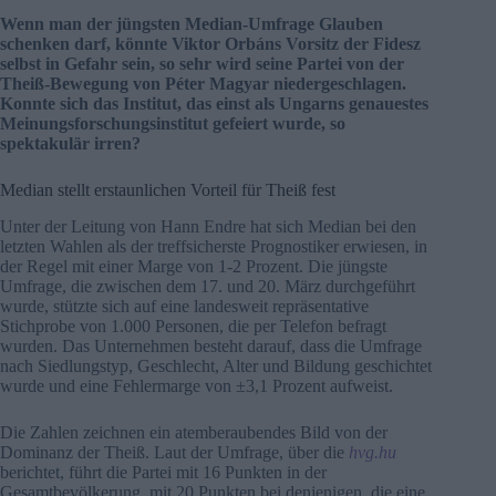
Wenn man der jüngsten Median-Umfrage Glauben
schenken darf, könnte Viktor Orbáns Vorsitz der Fidesz
selbst in Gefahr sein, so sehr wird seine Partei von der
Theiß-Bewegung von Péter Magyar niedergeschlagen.
Konnte sich das Institut, das einst als Ungarns genauestes
Meinungsforschungsinstitut gefeiert wurde, so
spektakulär irren?
Median stellt erstaunlichen Vorteil für Theiß fest
Unter der Leitung von Hann Endre hat sich Median bei den
letzten Wahlen als der treffsicherste Prognostiker erwiesen, in
der Regel mit einer Marge von 1-2 Prozent. Die jüngste
Umfrage, die zwischen dem 17. und 20. März durchgeführt
wurde, stützte sich auf eine landesweit repräsentative
Stichprobe von 1.000 Personen, die per Telefon befragt
wurden. Das Unternehmen besteht darauf, dass die Umfrage
nach Siedlungstyp, Geschlecht, Alter und Bildung geschichtet
wurde und eine Fehlermarge von ±3,1 Prozent aufweist.
Die Zahlen zeichnen ein atemberaubendes Bild von der
Dominanz der Theiß. Laut der Umfrage, über die
hvg.hu
berichtet, führt die Partei mit 16 Punkten in der
Gesamtbevölkerung, mit 20 Punkten bei denjenigen, die eine