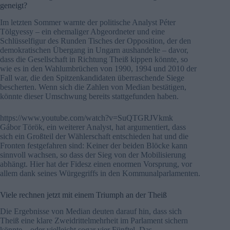
geneigt?
Im letzten Sommer warnte der politische Analyst Péter
Tölgyessy – ein ehemaliger Abgeordneter und eine
Schlüsselfigur des Runden Tisches der Opposition, der den
demokratischen Übergang in Ungarn aushandelte – davor,
dass die Gesellschaft in Richtung Theiß kippen könnte, so
wie es in den Wahlumbrüchen von 1990, 1994 und 2010 der
Fall war, die den Spitzenkandidaten überraschende Siege
bescherten. Wenn sich die Zahlen von Median bestätigen,
könnte dieser Umschwung bereits stattgefunden haben.
https://www.youtube.com/watch?v=SuQTGRJVkmk
Gábor Török, ein weiterer Analyst, hat argumentiert, dass
sich ein Großteil der Wählerschaft entschieden hat und die
Fronten festgefahren sind: Keiner der beiden Blöcke kann
sinnvoll wachsen, so dass der Sieg von der Mobilisierung
abhängt. Hier hat der Fidesz einen enormen Vorsprung, vor
allem dank seines Würgegriffs in den Kommunalparlamenten.
Viele rechnen jetzt mit einem Triumph an der Theiß
Die Ergebnisse von Median deuten darauf hin, dass sich
Theiß eine klare Zweidrittelmehrheit im Parlament sichern
könnte – oder vielleicht sogar vier Fünftel. Das