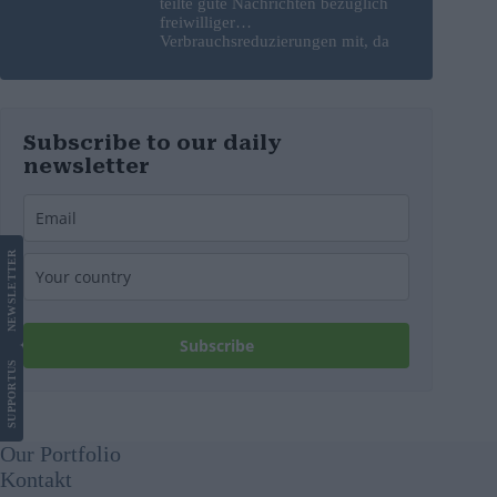
teilte gute Nachrichten bezüglich
freiwilliger
Verbrauchsreduzierungen mit, da
erneut Hitzerekorde gebrochen
wurden
Subscribe to our daily
newsletter
LETTER
NEWS
Subscribe
US
SUPPORT
Our Portfolio
Kontakt