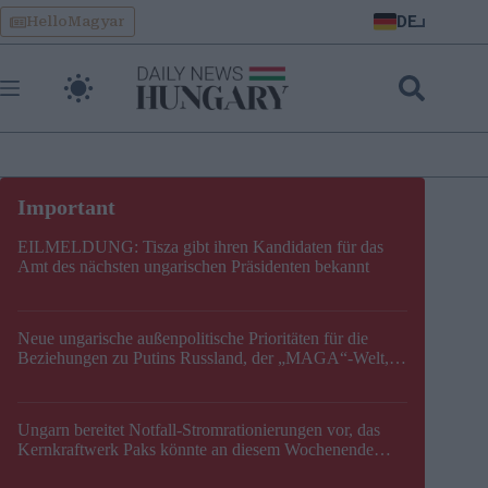
Skip
DE
HelloMagyar
to
content
EILMELDUNG: Tisza gibt ihren Kandidaten für das
Amt des nächsten ungarischen Präsidenten bekannt
Neue ungarische außenpolitische Prioritäten für die
Beziehungen zu Putins Russland, der „MAGA“-Welt,
der EU, der V4, der NATO und dem Balkan festgelegt
Ungarn bereitet Notfall-Stromrationierungen vor, das
Kernkraftwerk Paks könnte an diesem Wochenende
stillgelegt werden