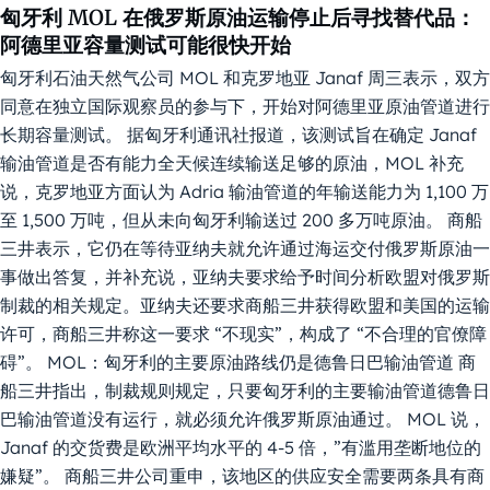
匈牙利 MOL 在俄罗斯原油运输停止后寻找替代品：
阿德里亚容量测试可能很快开始
匈牙利石油天然气公司 MOL 和克罗地亚 Janaf 周三表示，双方
同意在独立国际观察员的参与下，开始对阿德里亚原油管道进行
长期容量测试。 据匈牙利通讯社报道，该测试旨在确定 Janaf
输油管道是否有能力全天候连续输送足够的原油，MOL 补充
说，克罗地亚方面认为 Adria 输油管道的年输送能力为 1,100 万
至 1,500 万吨，但从未向匈牙利输送过 200 多万吨原油。 商船
三井表示，它仍在等待亚纳夫就允许通过海运交付俄罗斯原油一
事做出答复，并补充说，亚纳夫要求给予时间分析欧盟对俄罗斯
制裁的相关规定。亚纳夫还要求商船三井获得欧盟和美国的运输
许可，商船三井称这一要求 “不现实”，构成了 “不合理的官僚障
碍”。 MOL：匈牙利的主要原油路线仍是德鲁日巴输油管道 商
船三井指出，制裁规则规定，只要匈牙利的主要输油管道德鲁日
巴输油管道没有运行，就必须允许俄罗斯原油通过。 MOL 说，
Janaf 的交货费是欧洲平均水平的 4-5 倍，”有滥用垄断地位的
嫌疑”。 商船三井公司重申，该地区的供应安全需要两条具有商