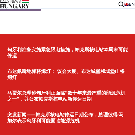
EN
Skip to content
匈牙利准备实施紧急限电措施，帕克斯核电站本周末可能
停运
布达佩斯地标将熄灯： 议会大厦、布达城堡和城堡山将
熄灯
马贾尔总理称匈牙利正面临“数十年来最严重的能源危机
之一”，并公布帕克斯核电站新停运日期
突发新闻——帕克斯核电站停运日期公布，总理彼得·马
加尔表示匈牙利可能面临能源危机