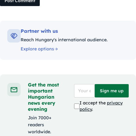
Post Comment
Partner with us
Reach Hungary's international audience.
Explore options
Get the most
important
Sign me up
Hungarian
news every
I accept the
privacy
evening
policy
.
Join 7000+
readers
worldwide.