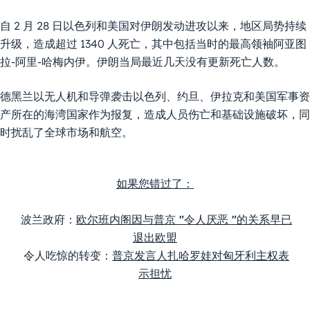
自 2 月 28 日以色列和美国对伊朗发动进攻以来，地区局势持续
升级，造成超过 1340 人死亡，其中包括当时的最高领袖阿亚图
拉-阿里-哈梅内伊。伊朗当局最近几天没有更新死亡人数。
德黑兰以无人机和导弹袭击以色列、约旦、伊拉克和美国军事资
产所在的海湾国家作为报复，造成人员伤亡和基础设施破坏，同
时扰乱了全球市场和航空。
如果您错过了：
波兰政府：
欧尔班内阁因与普京 "令人厌恶 "的关系早已
退出欧盟
 令人吃惊的
转变：
普京发言人扎哈罗娃对匈牙利主权表
示担忧