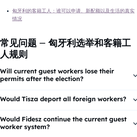
匈牙利的客籍工人：谁可以申请、新配额以及生活的真实
情况
常见问题 – 匈牙利选举和客籍工
人规则
Will current guest workers lose their
permits after the election?
Not automatically. Existing legal permits would likely
remain valid until expiry, unless the law changes.
Would Tisza deport all foreign workers?
There is no clear public promise of mass removal. The main
focus has been on stopping new non-EU arrivals.
Would Fidesz continue the current guest
worker system?
Most likely yes, especially in shortage sectors such as