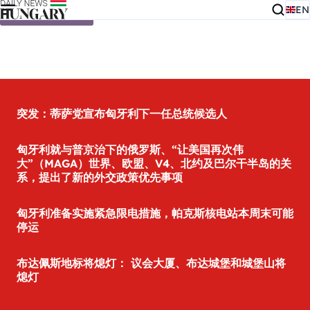
EN
Skip to content
突发：蒂萨党宣布匈牙利下一任总统候选人
匈牙利就与普京治下的俄罗斯、“让美国再次伟
大”（MAGA）世界、欧盟、V4、北约及巴尔干半岛的关
系，提出了新的外交政策优先事项
匈牙利准备实施紧急限电措施，帕克斯核电站本周末可能
停运
布达佩斯地标将熄灯： 议会大厦、布达城堡和城堡山将
熄灯