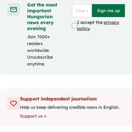
Get the most
important
Sign me up
Hungarian
news every
I accept the
privacy
evening
policy
.
Join 7000+
readers
worldwide.
Unsubscribe
anytime.
Support independent journalism
Help us keep delivering credible news in English.
Support us