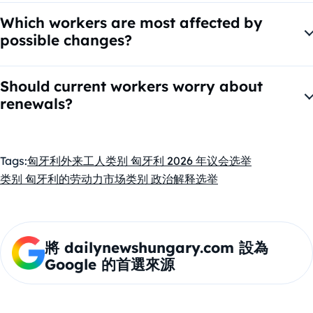
manufacturing and logistics.
Which workers are most affected by
possible changes?
Factory, logistics, construction and battery-industry
workers would likely see the biggest impact.
Should current workers worry about
renewals?
Renewals are likely the biggest legal uncertainty point if a
new government changes the rules.
Tags:
匈牙利
外来工人
类别 匈牙利 2026 年议会选举
类别 匈牙利的劳动力市场
类别 政治
解释
选举
將 dailynewshungary.com 設為
Google 的首選來源