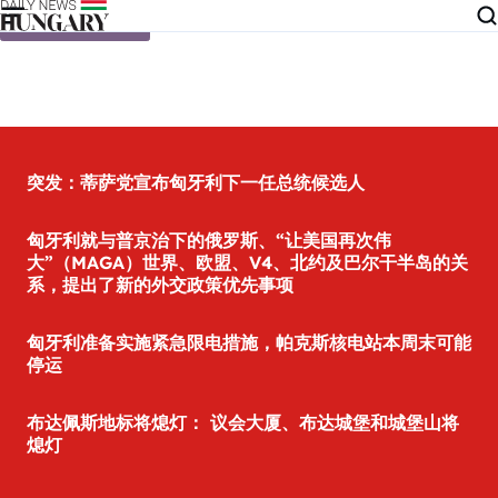
Skip to content
突发：蒂萨党宣布匈牙利下一任总统候选人
匈牙利就与普京治下的俄罗斯、“让美国再次伟
大”（MAGA）世界、欧盟、V4、北约及巴尔干半岛的关
系，提出了新的外交政策优先事项
匈牙利准备实施紧急限电措施，帕克斯核电站本周末可能
停运
布达佩斯地标将熄灯： 议会大厦、布达城堡和城堡山将
熄灯