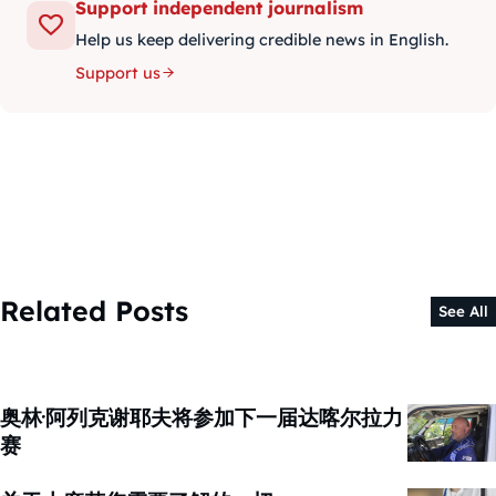
Support independent journalism
Help us keep delivering credible news in English.
Support us
Related Posts
See All
奥林·阿列克谢耶夫将参加下一届达喀尔拉力
赛