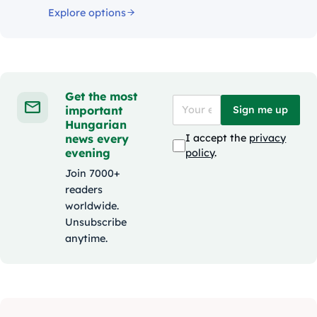
Explore options
Get the most
important
Sign me up
Hungarian
news every
I accept the
privacy
evening
policy
.
Join 7000+
readers
worldwide.
Unsubscribe
anytime.