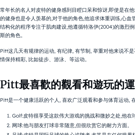
常年长的名人对皮特的健身感到目瞪口呆和惊讶,即使是在他5
的健身也是令人羡慕的,对于他的角色,他追求体重训练,心血管锻
结构化的程序专注于肌肉建设,他遵循特洛伊(2004)的激
斯的角色。
Pitt这几天有规律的运动, 有纪律, 有节制, 举重对他来说
情保持精彩, 比如徒步、游泳、等运动。
Pitt最喜歡的觀看和遊玩的
Pitt是一个健康活跃的个人, 喜欢广泛观看和参与体育运动, 
Golf:皮特很享受这款伟大游戏的挑战和微妙之处,他
网球:他与朋友打球非常随意,但很欣赏它的耐力方面。
足球:皮特是国际足球的热心追随者,尤其是在任何世界