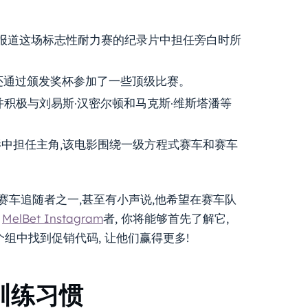
在报道这场标志性耐力赛的纪录片中担任旁白时所
他还通过颁发奖杯参加了一些顶级比赛。
,并积极与刘易斯·汉密尔顿和马克斯·维斯塔潘等
电影中担任主角,该电影围绕一级方程式赛车和赛车
热的赛车追随者之一,甚至有小声说,他希望在赛车队
阅
MelBet Instagram
者, 你将能够首先了解它,
组中找到促销代码, 让他们赢得更多!
训练习惯