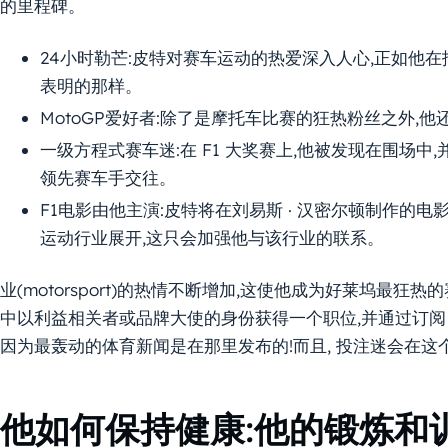
的里程碑。
24小时勒芒:皮特对赛车运动的热爱深入人心,正如他
表明的那样。
MotoGP爱好者:除了是摩托车比赛的狂热粉丝之外,
一级方程式赛车迷:在 F1 大奖赛上,他被发现在围场中
领先赛车手交往。
F1电影由他主演:皮特将在刘易斯 · 汉密尔顿制作的
运动行业展开,这只会加强他与该行业的联系。
业(motorsport)的热情不断增加,这使他成为好莱坞最狂
中以利益相关者或品牌大使的身份获得一个职位,并通过订
因为最轰动的体育新闻是在那里发布的!而且, 投注迷会在这个
他如何保持健康:他的锻炼和