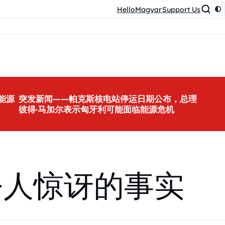
HelloMagyar
Support Us
能源
突发新闻——帕克斯核电站停运日期公布，总理
彼得·马加尔表示匈牙利可能面临能源危机
知道的令人惊讶的事实