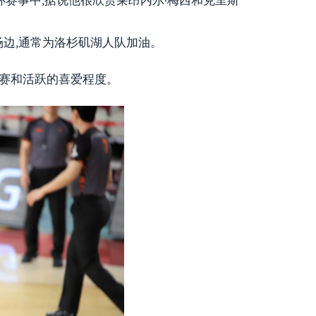
场边,通常为洛杉矶湖人队加油。
比赛和活跃的喜爱程度。