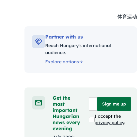
体育运动
Kategóri
Partner with us
Reach Hungary's international
audience.
Explore options
Get the
most
Sign me up
important
Hungarian
I accept the
news every
privacy policy
.
evening