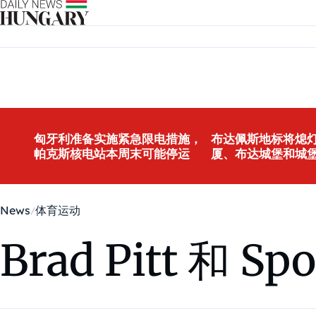
Skip to content
匈牙利准备实施紧急限电措施，
布达佩斯地标将熄灯
帕克斯核电站本周末可能停运
厦、布达城堡和城
News
体育运动
Brad Pitt 