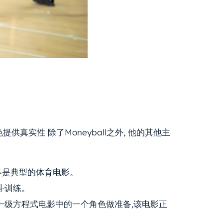
提供真实性 除了Moneyball之外, 他的其他主
绝不是典型的体育电影。
战斗训练。
的一级方程式电影中的一个角色做准备,该电影正