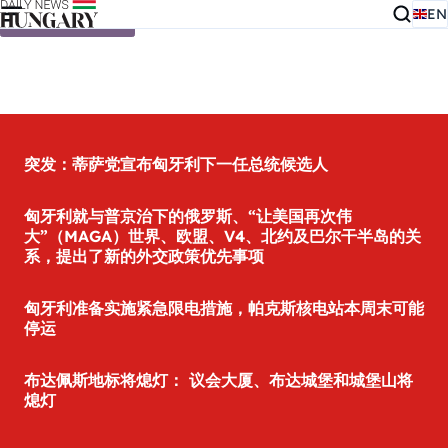
EN
Skip to content
突发：蒂萨党宣布匈牙利下一任总统候选人
匈牙利就与普京治下的俄罗斯、“让美国再次伟
大”（MAGA）世界、欧盟、V4、北约及巴尔干半岛的关
系，提出了新的外交政策优先事项
匈牙利准备实施紧急限电措施，帕克斯核电站本周末可能
停运
布达佩斯地标将熄灯： 议会大厦、布达城堡和城堡山将
熄灯