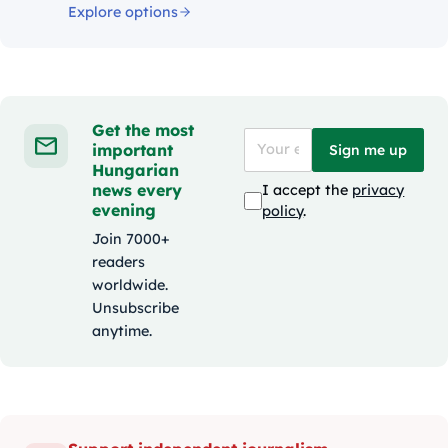
Explore options
Get the most
important
Sign me up
Hungarian
news every
I accept the
privacy
evening
policy
.
Join 7000+
readers
worldwide.
Unsubscribe
anytime.