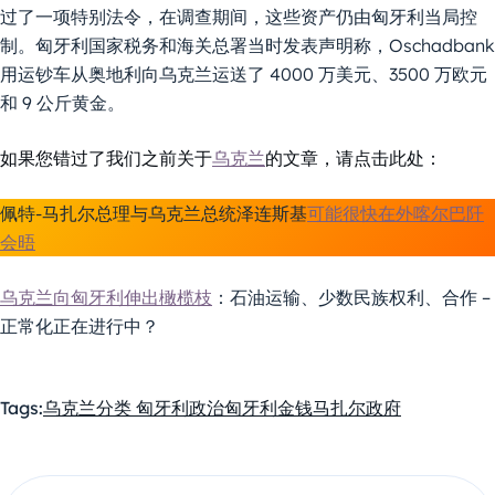
过了一项特别法令，在调查期间，这些资产仍由匈牙利当局控
制。匈牙利国家税务和海关总署当时发表声明称，Oschadbank
用运钞车从奥地利向乌克兰运送了 4000 万美元、3500 万欧元
和 9 公斤黄金。
如果您错过了我们之前关于
乌克兰
的文章，请点击此处：
佩特-马扎尔总理与乌克兰总统泽连斯基
可能很快在外喀尔巴阡
会晤
乌克兰向匈牙利伸出橄榄枝
：石油运输、少数民族权利、合作 –
正常化正在进行中？
Tags:
乌克兰
分类 匈牙利政治
匈牙利
金钱
马扎尔政府