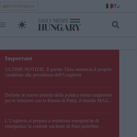
Skip
IT
HelloMagyar
to
content
ULTIME NOTIZIE: Il partito Tisza annuncia il proprio
candidato alla presidenza dell’Ungheria
Definite le nuove priorità della politica estera ungherese
per le relazioni con la Russia di Putin, il mondo MAGA,
l’UE, il V4, la NATO e i Balcani
L’Ungheria si prepara a restrizioni energetiche di
emergenza; la centrale nucleare di Paks potrebbe
chiudere questo fine settimana