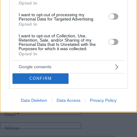
Opted In
Il premier Péter Magyar e il presidente ucraino Zelensky
potrebbero incontrarsi presto in Transcarpazia
I want to opt-out of processing my
Personal Data for Targeted Advertising.
L
‘Ucraina porge i rami d’ulivo all’Ungheria
: spedizioni di
Opted In
petrolio, diritti delle minoranze, cooperazione –
normalizzazione in corso?
I want to opt-out of Collection, Use,
Retention, Sale, and/or Sharing of my
Personal Data that Is Unrelated with the
Purposes for which it was collected.
Opted In
Tags
#
categoria politica ungherese
#
governo magiaro
#
soldi
Google consents
#
ucraina
#
ungherese
Leave a Reply
CONFIRM
Your email address will not be published.
Required fields are marked
*
Data Deletion
Data Access
Privacy Policy
Name
*
Email
*
Website