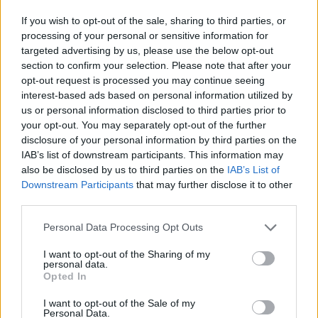
Il Ministro degli Esteri ucraino Andrii Sybiha ha dichiarato il
If you wish to opt-out of the sale, sharing to third parties, or
6 marzo che le autorità ungheresi a Budapest hanno “preso in
ostaggio” sette cittadini ucraini, dipendenti di Oschadbank, e
processing of your personal or sensitive information for
hanno sequestrato gli oggetti di valore che stavano
targeted advertising by us, please use the below opt-out
trasportando, ha riferito Ukrinform. Secondo lui, i dipendenti
section to confirm your selection. Please note that after your
stavano trasportando contanti e lingotti d’oro in due veicoli
opt-out request is processed you may continue seeing
della banca come parte dei regolamenti interbancari di routine
interest-based ads based on personal information utilized by
e stavano attraversando l’Ungheria per recarsi dall’Austria in
us or personal information disclosed to third parties prior to
Ucraina.
your opt-out. You may separately opt-out of the further
disclosure of your personal information by third parties on the
USD, EUR, oro
IAB’s list of downstream participants. This information may
Il 10 marzo, il Governo ungherese ha adottato un decreto
also be disclosed by us to third parties on the
IAB’s List of
speciale riguardante il contante e l’oro sequestrati da
Downstream Participants
that may further disclose it to other
Oschadbank, e i beni sono rimasti sotto il controllo delle
third parties.
autorità ungheresi durante l’indagine. Una dichiarazione
dell’Amministrazione Nazionale delle Imposte e delle
Please note that this website/app uses one or more Google
Personal Data Processing Opt Outs
Dogane ungherese ha affermato che Oschadbank ha
services and may gather and store information including but
trasportato 40 milioni di dollari, 35 milioni di euro e 9
chilogrammi di oro dall’Austria all’Ucraina in veicoli per il
not limited to your visit or usage behaviour. You may click to
I want to opt-out of the Sharing of my
personal data.
trasporto di contanti.
grant or deny consent to Google and its third-party tags to
Opted In
use your data for below specified purposes in below Google
Se si è perso i nostri precedenti articoli sull’
Ucraina
:
consent section.
I want to opt-out of the Sale of my
Personal Data.