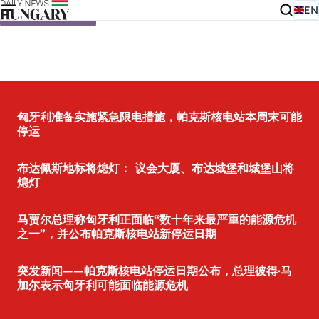
EN
Skip to content
匈牙利准备实施紧急限电措施，帕克斯核电站本周末可能
停运
布达佩斯地标将熄灯： 议会大厦、布达城堡和城堡山将
熄灯
马贾尔总理称匈牙利正面临“数十年来最严重的能源危机
之一”，并公布帕克斯核电站新停运日期
突发新闻——帕克斯核电站停运日期公布，总理彼得·马
加尔表示匈牙利可能面临能源危机