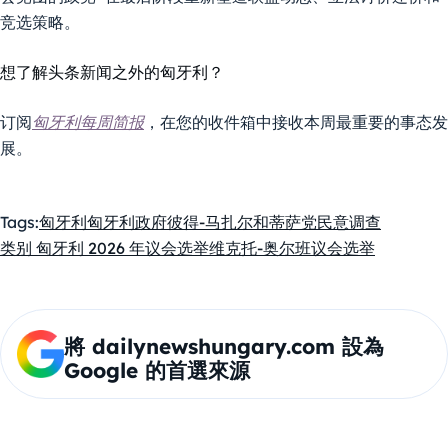
竞选策略。
想了解头条新闻之外的匈牙利？
订阅
匈牙利每周简报
，在您的收件箱中接收本周最重要的事态发
展。
Tags:
匈牙利
匈牙利政府
彼得-马扎尔和蒂萨党
民意调查
类别 匈牙利 2026 年议会选举
维克托-奥尔班
议会
选举
將 dailynewshungary.com 設為
Google 的首選來源