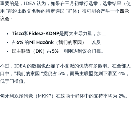
重要的是，IDEA 认为，如果在三月初举行选举，选举结果（使
用 “能说出政党名称的特定选民 “群体）很可能会产生一个
四党
议会
：
Tisza
和
Fidesz-KDNP
是两大主导力量，加上
占
6%
的
Mi Hazánk（我们的家园）
，以及
民主联盟（DK）
占
5%
，刚刚达到议会门槛。
不过，IDEA 的数据也凸显了小党派的优势有多微弱。在全部人
口中，”我们的家园 “党仍占 5%，而民主联盟党则下滑至 4%，
低于门槛值。
匈牙利双尾狗党（MKKP）在这两个群体中的支持率均为 2%。