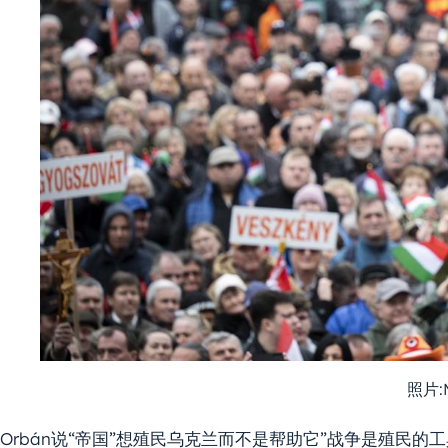
照片:
Orbán说“帝国”想殖民乌克兰而不是帮助它”战争是殖民的工具,