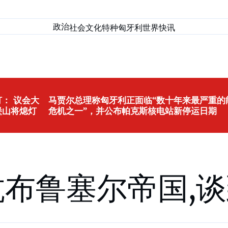
政治
社会
文化
特种匈牙利
世界
快讯
： 议会大
马贾尔总理称匈牙利正面临“数十年来最严重的
堡山将熄灯
危机之一”，并公布帕克斯核电站新停运日期
布鲁塞尔帝国,谈