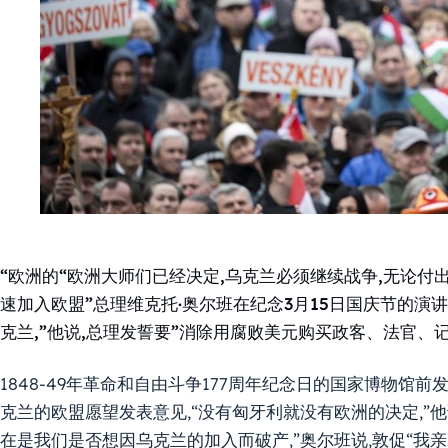
“欧洲的“欧洲大师们已经决定,乌克兰必须继续战争,无论付
速加入欧盟”总理维克托·奥尔班在纪念3月15日国庆节的演
克兰,”他说,总理发誓要”消除用腐败美元购买政客、法官、
1848-49年革命和自由斗争177周年纪念日的国家博物馆前
克兰的欧盟愿望发表意见,“没有匈牙利就没有欧洲的决定,”他
在是我们是否想因乌克兰的加入而破产,”奥尔班说,敦促“我