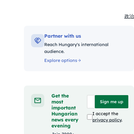
政治
Kate
Partner with us
Reach Hungary's international
audience.
Explore options
Get the
most
Sign me up
important
Hungarian
I accept the
news every
privacy policy
.
evening