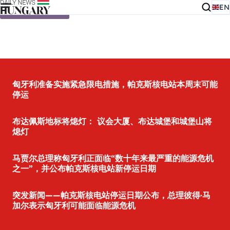
EN
Skip to content
匈牙利准备实施紧急限电措施，帕克斯核电站本周末可能
停运
布达佩斯地标将熄灯： 议会大厦、布达城堡和城堡山将
熄灯
马贾尔总理称匈牙利正面临“数十年来最严重的能源危机
之一”，并公布帕克斯核电站新停运日期
突发新闻——帕克斯核电站停运日期公布，总理彼得·马
加尔表示匈牙利可能面临能源危机