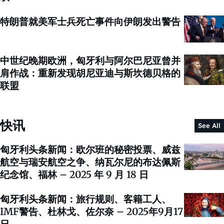
特朗普就美军士兵死亡事件向伊朗发出警告
中世纪晚期欧洲，匈牙利与阿尔巴尼亚曾并
肩作战：重新发现胡尼亚迪与斯坎德贝格的
联盟
快讯
See All
匈牙利头条新闻：欧尔班的秘密投票、威兹
航空与瑞安航空之争、纳瓦尔尼的布达佩斯
纪念馆、福林 – 2025 年 9 月 18 日
匈牙利头条新闻：旅行规则、客籍工人、
IMF警告、杜林戈、佐尔奈 – 2025年9月17