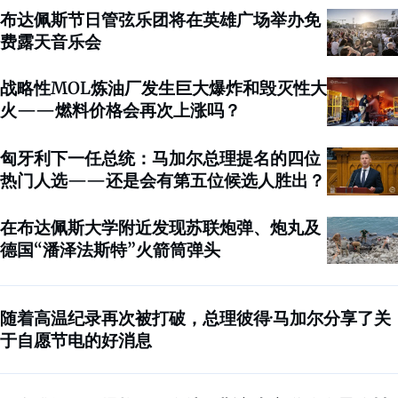
布达佩斯节日管弦乐团将在英雄广场举办免
费露天音乐会
战略性MOL炼油厂发生巨大爆炸和毁灭性大
火——燃料价格会再次上涨吗？
匈牙利下一任总统：马加尔总理提名的四位
热门人选——还是会有第五位候选人胜出？
在布达佩斯大学附近发现苏联炮弹、炮丸及
德国“潘泽法斯特”火箭筒弹头
随着高温纪录再次被打破，总理彼得·马加尔分享了关
于自愿节电的好消息