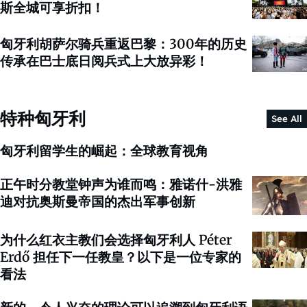
斯全城可享折扣！
匈牙利胡萨尔骑兵重返巴黎：300年的历史
传承在巴士底日阅兵式上大放异彩！
特种匈牙利
See All
匈牙利留学生的崛起：全球教育视角
正午时分教堂钟声为谁而鸣：雅诺什-洪雅
迪对抗奥斯曼帝国的杰出军事创新
为什么红衣主教们会选择匈牙利人 Péter
Erdő 担任下一任教皇？以下是一位专家的
看法