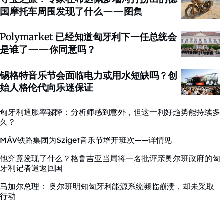
国摩托车周围发现了什么——图集
Polymarket 已经知道匈牙利下一任总统会
是谁了——你同意吗？
锡格特音乐节会面临电力或用水短缺吗？创
始人格伦代向乐迷保证
匈牙利通胀率骤降：分析师感到意外，但这一利好趋势能持续多
久？
MÁV铁路集团为Sziget音乐节增开班次——详情见
他究竟发现了什么？格鲁吉亚当局将一名批评亲奥尔班政府的匈
牙利记者遣返回国
马加尔总理： 奥尔班明知匈牙利能源系统濒临崩溃，却未采取
行动