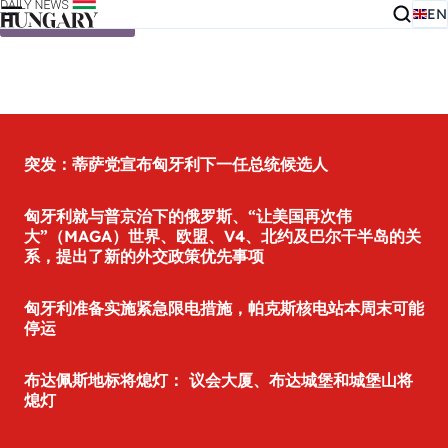
EN
Skip to content
突发：蒂萨党宣布匈牙利下一任总统候选人
匈牙利就与普京治下的俄罗斯、“让美国再次伟
大”（MAGA）世界、欧盟、V4、北约及巴尔干半岛的关
系，提出了新的外交政策优先事项
匈牙利准备实施紧急限电措施，帕克斯核电站本周末可能
停运
布达佩斯地标将熄灯： 议会大厦、布达城堡和城堡山将
熄灯