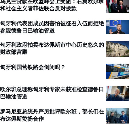
乌克兰贷款在欧盟峰会上受阻：右翼欧尔班
和社会主义者菲佐联合反对拨款
匈牙利代表团成员因害怕被征召入伍而拒绝
参观德鲁日巴输油管道
匈牙利政府拍卖布达佩斯市中心历史悠久的
财政部宫殿
匈牙利国营铁路会倒闭吗？
欧尔班总理称匈牙利专家未获准检查德鲁日
巴输油管道
罗马尼亚总统丹严厉批评欧尔班，部长们在
布达佩斯赞扬合作