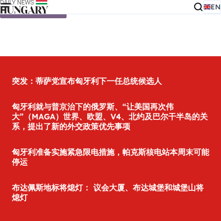
EN
Skip to content
突发：蒂萨党宣布匈牙利下一任总统候选人
匈牙利就与普京治下的俄罗斯、“让美国再次伟
大”（MAGA）世界、欧盟、V4、北约及巴尔干半岛的关
系，提出了新的外交政策优先事项
匈牙利准备实施紧急限电措施，帕克斯核电站本周末可能
停运
布达佩斯地标将熄灯： 议会大厦、布达城堡和城堡山将
熄灯