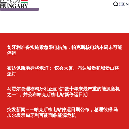
EN
Skip to content
匈牙利准备实施紧急限电措施，帕克斯核电站本周末可能
停运
布达佩斯地标将熄灯： 议会大厦、布达城堡和城堡山将
熄灯
马贾尔总理称匈牙利正面临“数十年来最严重的能源危机
之一”，并公布帕克斯核电站新停运日期
突发新闻——帕克斯核电站停运日期公布，总理彼得·马
加尔表示匈牙利可能面临能源危机