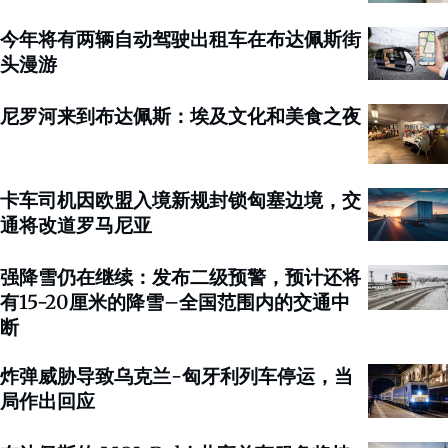
今年将有两辆自动驾驶出租车在布达佩斯街
头漫游
尼罗河来到布达佩斯：埃及文化和美食之夜
卡车司机因欧盟入境新规封锁匈塞边境，交
通将改道罗马尼亚
强降雪仍在继续：发布二级预警，预计还将
有15-20厘米的降雪–全国范围内的交通中
断
炸弹威胁导致乌克兰-匈牙利列车停运，当
局作出回应