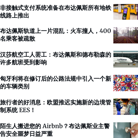
非接触式支付系统准备在布达佩斯所有地铁
线路上推出
布达佩斯轨道上一片混乱：火车撞人，400
名乘客被疏散
汉莎航空工人罢工：布达佩斯和德布勒森的
许多航班受到影响
匈牙利将在修订后的公路法规中引入一个新
的车辆类别
旅行者的好消息：欧盟推迟实施新的边境管
制系统 EES！
陌生人搬进您的 Airbnb？布达佩斯业主警
告安全噩梦日益严重