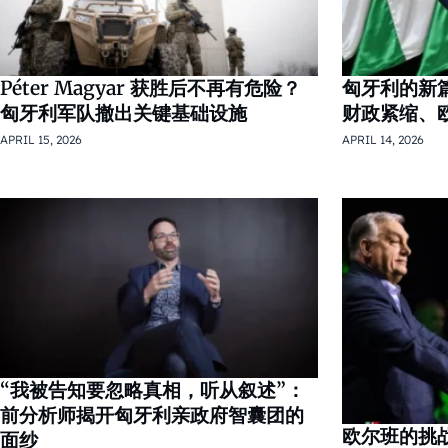
Péter Magyar 获胜后不再有危险？
匈牙利的新
匈牙利军队撤出关键基础设施
财政紧缩、
APRIL 15, 2026
APRIL 14, 2026
“我被告知要忽略真相，听从叙述”：
前分析师揭开匈牙利亲政府智囊团的
欧尔班的挑
面纱