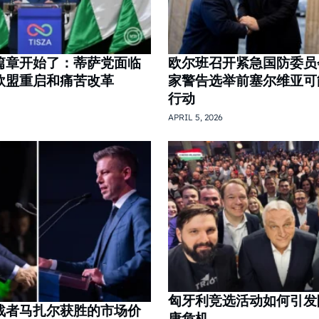
篇章开始了：蒂萨党面临
欧尔班召开紧急国防委员
欧盟重启和痛苦改革
家警告选举前塞尔维亚可
行动
APRIL 5, 2026
匈牙利竞选活动如何引发
战者马扎尔获胜的市场价
康危机