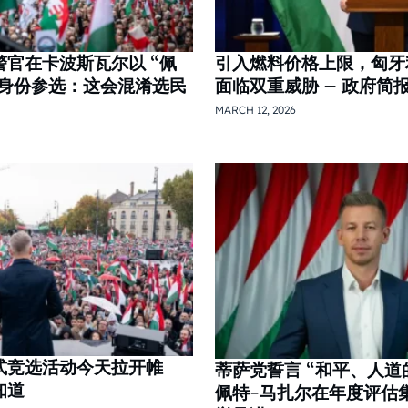
官在卡波斯瓦尔以 “佩
引入燃料价格上限，匈牙
的身份参选：这会混淆选民
面临双重威胁 – 政府简
MARCH 12, 2026
式竞选活动今天拉开帷
蒂萨党誓言 “和平、人道
知道
佩特-马扎尔在年度评估