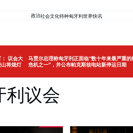
政治
社会
文化
特种匈牙利
世界
快讯
： 议会大
马贾尔总理称匈牙利正面临“数十年来最严重的
堡山将熄灯
危机之一”，并公布帕克斯核电站新停运日期
匈牙利议会