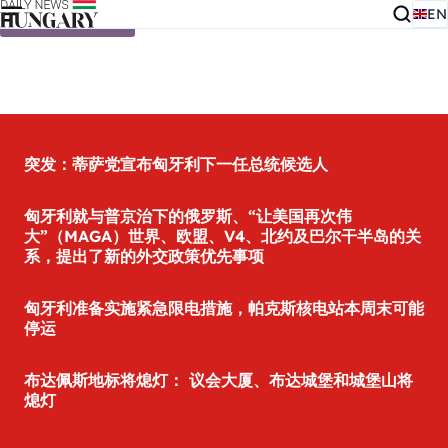
EN
Skip to content
突发：蒂萨党宣布匈牙利下一任总统候选人
匈牙利就与普京治下的俄罗斯、“让美国再次伟
大”（MAGA）世界、欧盟、V4、北约及巴尔干半岛的关
系，提出了新的外交政策优先事项
匈牙利准备实施紧急限电措施，帕克斯核电站本周末可能
停运
布达佩斯地标将熄灯： 议会大厦、布达城堡和城堡山将
熄灯