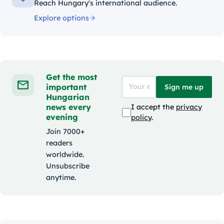
Reach Hungary's international audience.
Explore options
Get the most
important
Sign me up
Hungarian
news every
I accept the
privacy
evening
policy
.
Join 7000+
readers
worldwide.
Unsubscribe
anytime.