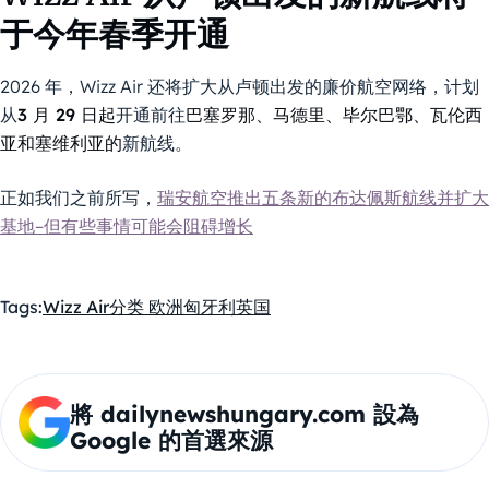
于今年春季开通
2026 年，Wizz Air 还将扩大从卢顿出发的廉价航空网络，计划
从
3 月 29 日起
开通前往
巴塞罗那、马德里、毕尔巴鄂、瓦伦西
亚和塞维利亚的
新航线。
正如我们之前所写，
瑞安航空推出五条新的布达佩斯航线并扩大
基地–但有些事情可能会阻碍增长
Tags:
Wizz Air
分类 欧洲
匈牙利
英国
將 dailynewshungary.com 設為
Google 的首選來源