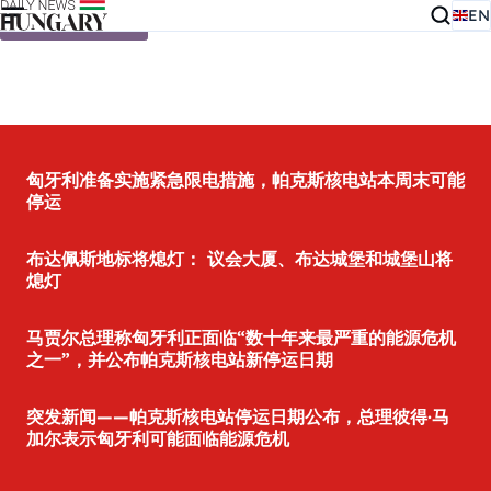
EN
Skip to content
匈牙利准备实施紧急限电措施，帕克斯核电站本周末可能
停运
布达佩斯地标将熄灯： 议会大厦、布达城堡和城堡山将
熄灯
马贾尔总理称匈牙利正面临“数十年来最严重的能源危机
之一”，并公布帕克斯核电站新停运日期
突发新闻——帕克斯核电站停运日期公布，总理彼得·马
加尔表示匈牙利可能面临能源危机