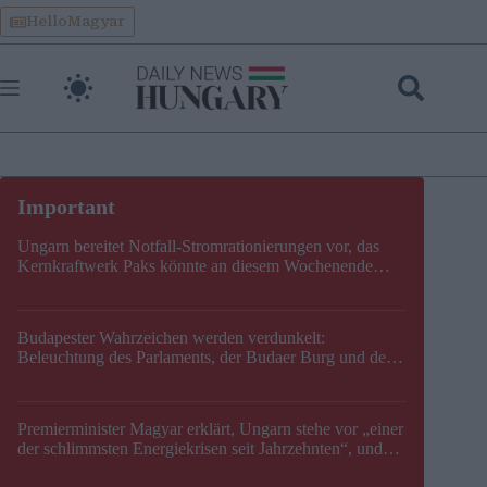
Skip
HelloMagyar
to
content
Ungarn bereitet Notfall-Stromrationierungen vor, das
Kernkraftwerk Paks könnte an diesem Wochenende
stillgelegt werden
Budapester Wahrzeichen werden verdunkelt:
Beleuchtung des Parlaments, der Budaer Burg und der
Zitadelle wird abgeschaltet
Premierminister Magyar erklärt, Ungarn stehe vor „einer
der schlimmsten Energiekrisen seit Jahrzehnten“, und
gibt neuen Termin für die Stilllegung von Paks bekannt