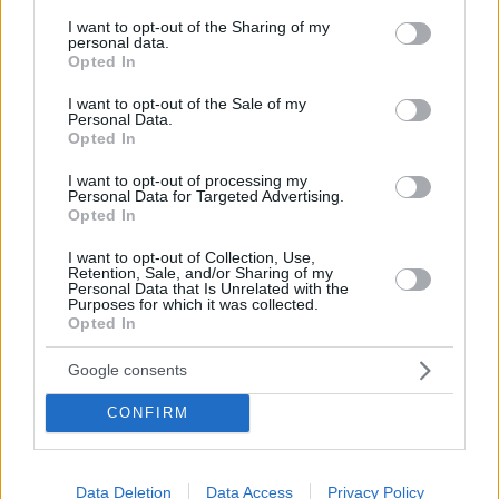
services and may gather and store information including but
not limited to your visit or usage behaviour. You may click to
I want to opt-out of the Sharing of my
personal data.
grant or deny consent to Google and its third-party tags to
Opted In
use your data for below specified purposes in below Google
consent section.
I want to opt-out of the Sale of my
Personal Data.
Opted In
I want to opt-out of processing my
Personal Data for Targeted Advertising.
Opted In
I want to opt-out of Collection, Use,
Retention, Sale, and/or Sharing of my
Personal Data that Is Unrelated with the
Purposes for which it was collected.
Opted In
Google consents
CONFIRM
Data Deletion
Data Access
Privacy Policy