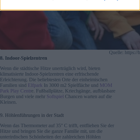
Quelle: https:/
8. Indoor-Spielzentren
Wenn die städtische Hitze unerträglich wird, bieten
klimatisierte Indoor-Spielzentren eine erfrischende
Erleichterung. Die beliebtesten Orte der einheimischen
Familien sind
Elfpark
In 3000 m2 Spielfläche und
MOM
Park Play Centr
e. Fußballplätze, Kriechgänge, aufblasbare
Burgen und viele mehr
Softspiel
Chancen warten auf die
Kleinen.
9. Höhlenführungen in der Stadt
Wenn das Thermometer auf 35° C trifft, entfliehen Sie der
Hitze und bringen Sie die ganze Familie mit, um die
unterirdischen Schönheiten der zahlreichen Höhlen