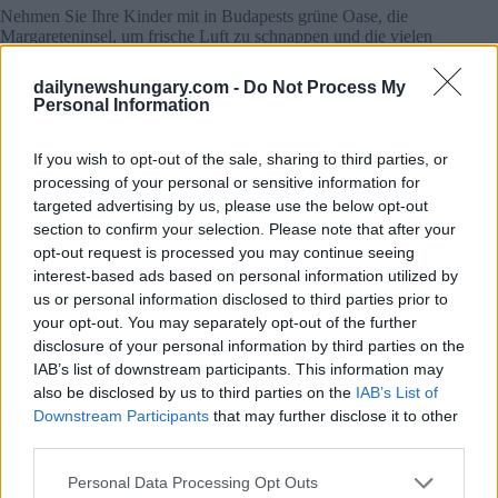
Nehmen Sie Ihre Kinder mit in Budapests grüne Oase, die
Margareteninsel, um frische Luft zu schnappen und die vielen
kostenlosen Open-Air-Konzerte, Veranstaltungen und
Puppenspiele zu genießen, die das Margareteninseltheater
dailynewshungary.com -
Do Not Process My
jeden Samstag und Sonntag für Familien veranstaltet.
Personal Information
7.
Wildpark Budakeszi
If you wish to opt-out of the sale, sharing to third parties, or
Grüne Abenteuer erwarten Kinder nur 20 Minuten vom
processing of your personal or sensitive information for
Stadtzentrum entfernt Schlendern Sie durch den Park und
targeted advertising by us, please use the below opt-out
erleben Sie 50 verschiedene Arten. Mit einem fantastischen
section to confirm your selection. Please note that after your
Erlebnisangebot werden Sie Ihren Tag im Wildpark
opt-out request is processed you may continue seeing
Budakeszi mit Sicherheit lieben.
interest-based ads based on personal information utilized by
us or personal information disclosed to third parties prior to
your opt-out. You may separately opt-out of the further
disclosure of your personal information by third parties on the
IAB’s list of downstream participants. This information may
also be disclosed by us to third parties on the
IAB’s List of
Downstream Participants
that may further disclose it to other
third parties.
Please note that this website/app uses one or more Google
Personal Data Processing Opt Outs