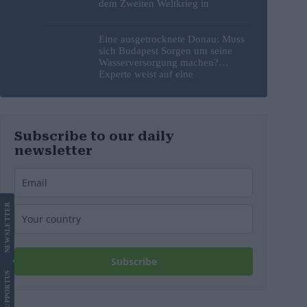
dem Zweiten Weltkrieg in
Budapest frei
Eine ausgetrocknete Donau: Muss
sich Budapest Sorgen um seine
Wasserversorgung machen?
Experte weist auf eine
überraschende Tatsache hin
Subscribe to our daily
newsletter
LETTER
NEWS
Subscribe
US
SUPPORT