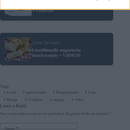
Traditionelle ungarische Pasta-Rezepte
+ VIDEOS
Lesen Sie auch
4 traditionelle ungarische
Snackrezepte + VIDEOS
Tags
#
Essen
#
gastronomie
#
Hungarikums
#
Liste
#
Rezept
#
Tradition
#
ungarn
#
video
Leave a Reply
Your email address will not be published.
Required fields are marked
*
Name
*