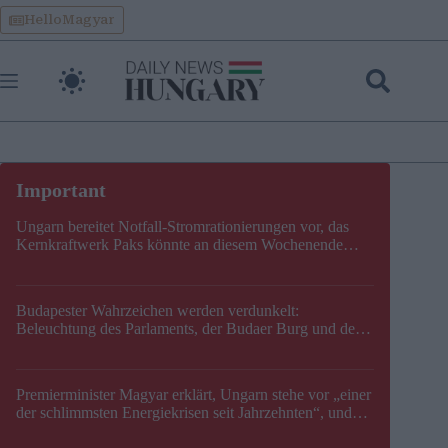
Skip
HelloMagyar
to
content
Ungarn bereitet Notfall-Stromrationierungen vor, das
Kernkraftwerk Paks könnte an diesem Wochenende
stillgelegt werden
Budapester Wahrzeichen werden verdunkelt:
Beleuchtung des Parlaments, der Budaer Burg und der
Zitadelle wird abgeschaltet
Premierminister Magyar erklärt, Ungarn stehe vor „einer
der schlimmsten Energiekrisen seit Jahrzehnten“, und
gibt neuen Termin für die Stilllegung von Paks bekannt