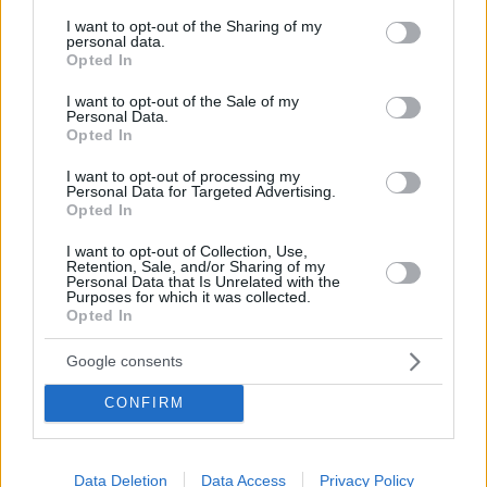
services and may gather and store information including but
not limited to your visit or usage behaviour. You may click to
I want to opt-out of the Sharing of my
personal data.
grant or deny consent to Google and its third-party tags to
Opted In
use your data for below specified purposes in below Google
consent section.
I want to opt-out of the Sale of my
Personal Data.
Opted In
I want to opt-out of processing my
Personal Data for Targeted Advertising.
Wenn Sie daran interessiert sind, weitere Videos wie dieses
Opted In
zu sehen, schauen Sie sich die vorherigen Artikel der Serie
an.
I want to opt-out of Collection, Use,
Retention, Sale, and/or Sharing of my
Personal Data that Is Unrelated with the
Purposes for which it was collected.
Lesen Sie auch
Opted In
4 traditionelle ungarische F zelek-
Rezepte + VIDEOS
Google consents
CONFIRM
Lesen Sie auch
Data Deletion
Data Access
Privacy Policy