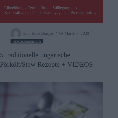
Eilmeldung – Termin für die Stilllegung des
Kernkraftwerks Paks bekannt gegeben; Premierminister
Péter Magyar warnt vor einer möglichen Energiekrise in
Ungarn
Kitti Erdő-Bonyár
March 7, 2020
Spezialungarisch
5 traditionelle ungarische
Pörkölt/Stew Rezepte + VIDEOS