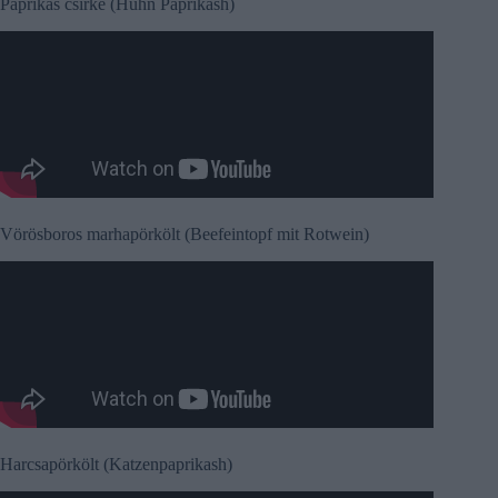
Paprikás csirke (Huhn Paprikash)
Vörösboros marhapörkölt (Beefeintopf mit Rotwein)
Harcsapörkölt (Katzenpaprikash)