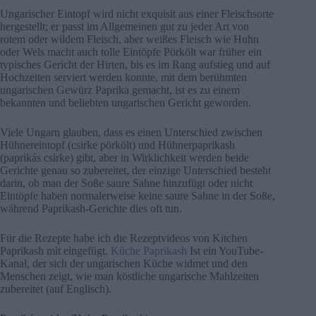
Ungarischer Eintopf wird nicht exquisit aus einer Fleischsorte
hergestellt; er passt im Allgemeinen gut zu jeder Art von
rotem oder wildem Fleisch, aber weißes Fleisch wie Huhn
oder Wels macht auch tolle Eintöpfe Pörkölt war früher ein
typisches Gericht der Hirten, bis es im Rang aufstieg und auf
Hochzeiten serviert werden konnte, mit dem berühmten
ungarischen Gewürz Paprika gemacht, ist es zu einem
bekannten und beliebten ungarischen Gericht geworden.
Viele Ungarn glauben, dass es einen Unterschied zwischen
Hühnereintopf (csirke pörkölt) und Hühnerpaprikash
(paprikás csirke) gibt, aber in Wirklichkeit werden beide
Gerichte genau so zubereitet, der einzige Unterschied besteht
darin, ob man der Soße saure Sahne hinzufügt oder nicht
Eintöpfe haben normalerweise keine saure Sahne in der Soße,
während Paprikash-Gerichte dies oft tun.
Für die Rezepte habe ich die Rezeptvideos von Kitchen
Paprikash mit eingefügt.
Küche Paprikash
Ist ein YouTube-
Kanal, der sich der ungarischen Küche widmet und den
Menschen zeigt, wie man köstliche ungarische Mahlzeiten
zubereitet (auf Englisch).