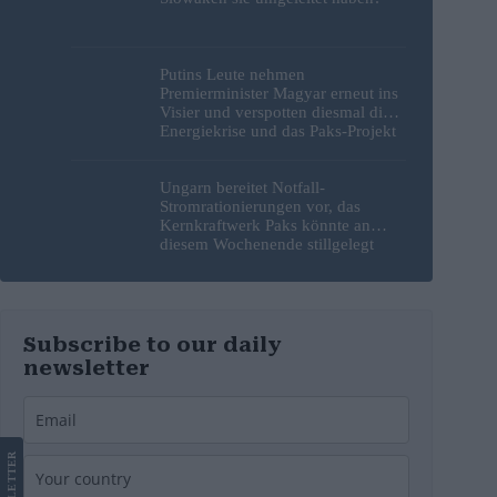
Putins Leute nehmen
Premierminister Magyar erneut ins
Visier und verspotten diesmal die
Energiekrise und das Paks-Projekt
Ungarn bereitet Notfall-
Stromrationierungen vor, das
Kernkraftwerk Paks könnte an
diesem Wochenende stillgelegt
werden
Subscribe to our daily
newsletter
LETTER