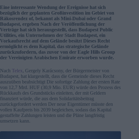
Eine interessante Wendung der Ereignisse hat sich
bezüglich der geplanten Großinvestition im Gebiet von
Rákosrendez of, bekannt als Mini-Dubai oder Grand
Budapest, ergeben Nach der Veröffentlichung der
Verträge hat sich herausgestellt, dass Budapest Public
Utilities, ein Unternehmen der Stadt Budapest, ein
Vorkaufsrecht auf dem Gelände besitzt Dieses Recht
ermöglicht es dem Kapital, das strategische Gelände
zurückzufordern, das zuvor von der Eagle Hills Group
der Vereinigten Arabischen Emirate erworben wurde.
Nach
Telex
, Gergely Karácsony, der Bürgermeister von
Budapest, hat klargestellt, dass die Gemeinde dieses Recht
auszuüben beabsichtigt Die sofortige Zahlung der ersten Rate
von 12,7 Mrd. HUF (30,9 Mio. EUR) würde den Prozess des
Rückkaufs des Grundstücks einleiten, der mit Geldern
finanziert würde, die aus dem Solidaritätsbeitrag
zurückgefordert werden Der neue Eigentümer müsste den
vollen Kaufpreis bis 2039 begleichen, sodass das Kapital
gestaffelte Zahlungen leisten und die Pläne langfristig
umsetzen kann.