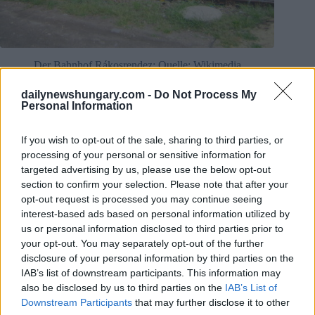
Der Bahnhof Rákosrendez: Quelle: Wikimedia
Commons/12akd
Die Rückgewinnung des Gebiets von Rákosrendez- und
dailynewshungary.com -
Do Not Process My
seine Umwandlung in eine Parkstadt könnte im Einklang mit
Personal Information
den langfristigen Nachhaltigkeits- und Lebensfähigkeitszielen
Budapests eine der größten grünen Investitionen der
If you wish to opt-out of the sale, sharing to third parties, or
Hauptstadt darstellen. Dieses Projekt würde nicht nur die
wirtschaftliche Stabilität der Hauptstadt stärken, sondern auch
processing of your personal or sensitive information for
die Lebensqualität verbessern für seine Bewohner.
targeted advertising by us, please use the below opt-out
section to confirm your selection. Please note that after your
Das Gerichtsurteil und der Fall Rákosrendez. verdeutlichen
opt-out request is processed you may continue seeing
die gravierenden Auswirkungen des Konflikts zwischen der
interest-based ads based on personal information utilized by
Hauptstadt und der Regierung auf die Entwicklung
us or personal information disclosed to third parties prior to
Budapests. Abstrakte Ressourcen und politische
your opt-out. You may separately opt-out of the further
Meinungsverschiedenheiten verzögern die Umsetzung von
disclosure of your personal information by third parties on the
Investitionen, während die direkten Interessen der
Bevölkerung oft in den Schatten gestellt werden Die aktuelle
IAB’s list of downstream participants. This information may
Situation gibt jedoch Hoffnung, dass die Hauptstadt bei ihrer
also be disclosed by us to third parties on the
IAB’s List of
künftigen Entwicklung mehr Autonomie und
Downstream Participants
that may further disclose it to other
Handlungsspielraum erhält.