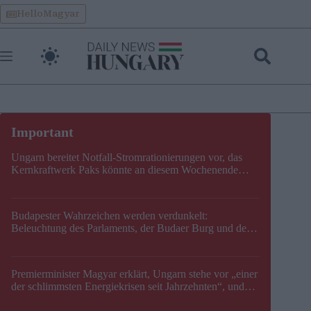
Skip
HelloMagyar
to
content
Ungarn bereitet Notfall-Stromrationierungen vor, das
Kernkraftwerk Paks könnte an diesem Wochenende
stillgelegt werden
Budapester Wahrzeichen werden verdunkelt:
Beleuchtung des Parlaments, der Budaer Burg und der
Zitadelle wird abgeschaltet
Premierminister Magyar erklärt, Ungarn stehe vor „einer
der schlimmsten Energiekrisen seit Jahrzehnten“, und
gibt neuen Termin für die Stilllegung von Paks bekannt