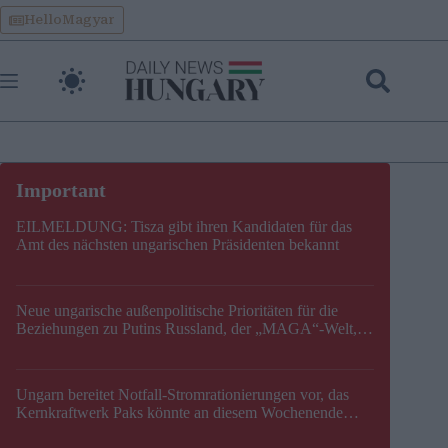
Skip
HelloMagyar
to
content
EILMELDUNG: Tisza gibt ihren Kandidaten für das
Amt des nächsten ungarischen Präsidenten bekannt
Neue ungarische außenpolitische Prioritäten für die
Beziehungen zu Putins Russland, der „MAGA“-Welt,
der EU, der V4, der NATO und dem Balkan festgelegt
Ungarn bereitet Notfall-Stromrationierungen vor, das
Kernkraftwerk Paks könnte an diesem Wochenende
stillgelegt werden