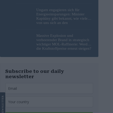
Ungarn engagieren sich für
Energieeinsparungen: Minister
Kapitány gibt bekannt, wie viele
von uns sich an den
Sparbemühungen beteiligt haben
Massive Explosion und
verheerender Brand in strategisch
wichtiger MOL-Raffinerie: Werden
die Kraftstoffpreise erneut steigen?
– Video
Subscribe to our daily
newsletter
LETTER
NEWS