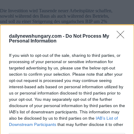
Die Investition wird Tausende neuer Arbeitsplätze schaffen,
sowohl während des Baus als auch während des Betriebs,
und soll zu einer Steigerung des ungarischen BIP um 2%
beitragen Immobilienwerte werden steigen, lokale
Unternehmen werden angekurbelt und Budapests Attraktivität
dailynewshungary.com -
Do Not Process My
als Touristenziel wird deutlich gesteigert Eagle Hills betonte,
Personal Information
dass bei der Entwicklung den Interessen der lokalen
Gemeinschaften besondere Aufmerksamkeit geschenkt und
alle architektonischen und ökologischen Standards strikt
If you wish to opt-out of the sale, sharing to third parties, or
eingehalten werden.
processing of your personal or sensitive information for
targeted advertising by us, please use the below opt-out
Eagle Hills und Investoren
section to confirm your selection. Please note that after your
opt-out request is processed you may continue seeing
Laut Investoren aus Abu Dhabi zielt das Grand Budapest-
Projekt darauf ab, ein städtisches Umfeld zu schaffen, das
interest-based ads based on personal information utilized by
Nachhaltigkeit, Innovation und Gemeinschaftserlebnisse
us or personal information disclosed to third parties prior to
bietet. Laut
VIlággazdaság
„Das neue Viertel könnte ein
your opt-out. You may separately opt-out of the further
Vorbild für die Welt sein, wie ein verlassenes
disclosure of your personal information by third parties on the
Industriegelände in ein lebenswertes und modernes
IAB’s list of downstream participants. This information may
Stadtviertel umgewandelt werden kann.
also be disclosed by us to third parties on the
IAB’s List of
Downstream Participants
that may further disclose it to other
Eagle Hills zahlt den Kaufpreis für das Grundstück in drei
third parties.
Raten nach Abschluss der ersten Rate erwirbt das