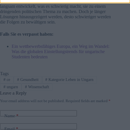
Herausforderung darin, dass sich die demografische Krise nur
langsam entwickelt, was es schwierig macht, sie zu einem
dringenden politischen Thema zu machen. Doch je länger
Lösungen hinausgezögert werden, desto schwieriger werden
die Folgen zu bewältigen sein.
Falls Sie es verpasst haben:
Ein wettbewerbsfähiges Europa, ein Weg im Wandel:
Was die globalen Einstellungstrends für ungarische
Studenten bedeuten
Tags
#
ce
#
Gesundheit
#
Kategorie Leben in Ungarn
#
ungarn
#
Wissenschaft
Leave a Reply
Your email address will not be published.
Required fields are marked
*
Name
*
Email
*