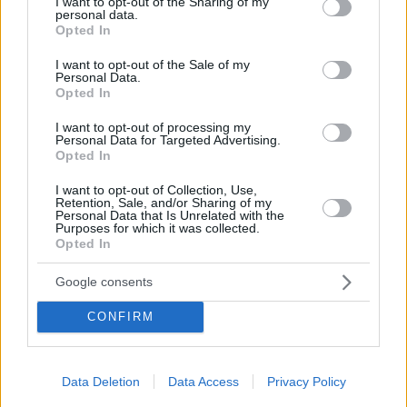
not limited to your visit or usage behaviour. You may click to
I want to opt-out of the Sharing of my
sind zwar wichtig, aber ihre Wirkung ist begrenzt. Dem Trend
personal data.
liegen tiefgreifende kulturelle und soziale Veränderungen
grant or deny consent to Google and its third-party tags to
Opted In
zugrunde.
use your data for below specified purposes in below Google
consent section.
I want to opt-out of the Sale of my
Junge Menschen entscheiden sich dafür, später Kinder zu
Personal Data.
bekommen, und oft weniger, als sie selbst für ideal halten.
Opted In
Individualisierung, veränderte Beziehungsmuster und eine
unsichere Zukunftsperspektive spielen dabei eine Rolle. Das
I want to opt-out of processing my
Personal Data for Targeted Advertising.
Kinderkriegen wird so immer mehr zu einer bewussten – aber
Opted In
häufig aufgeschobenen – Entscheidung. Über die
Gesundheitsreformen, die die neue Regierung Tisza umsetzen
will, haben wir
hier
berichtet.
I want to opt-out of Collection, Use,
Retention, Sale, and/or Sharing of my
Personal Data that Is Unrelated with the
Langfristige Folgen
Purposes for which it was collected.
Opted In
Die Auswirkungen der demografischen Krise gehen weit
über die Bevölkerungszahlen hinaus. Die Nachhaltigkeit der
Google consents
Rentensysteme, das Funktionieren des Gesundheitswesens
und das Wirtschaftswachstum könnten gefährdet sein.
CONFIRM
Darüber hinaus hat die Alterung der Gesellschaft auch
politische Konsequenzen, da ältere Menschen bei der
Entscheidungsfindung immer mehr Gewicht haben.
Data Deletion
Data Access
Privacy Policy
Nach Ansicht von Experten besteht die größte