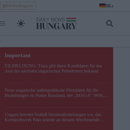
Skip
DE
HelloMagyar
to
content
EILMELDUNG: Tisza gibt ihren Kandidaten für das
Amt des nächsten ungarischen Präsidenten bekannt
Neue ungarische außenpolitische Prioritäten für die
Beziehungen zu Putins Russland, der „MAGA“-Welt,
der EU, der V4, der NATO und dem Balkan festgelegt
Ungarn bereitet Notfall-Stromrationierungen vor, das
Kernkraftwerk Paks könnte an diesem Wochenende
stillgelegt werden