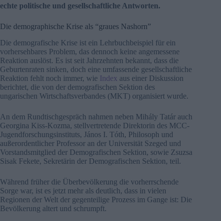
echte politische und gesellschaftliche Antworten.
Die demographische Krise als “graues Nashorn”
Die demografische Krise ist ein Lehrbuchbeispiel für ein
vorhersehbares Problem, das dennoch keine angemessene
Reaktion auslöst. Es ist seit Jahrzehnten bekannt, dass die
Geburtenraten sinken, doch eine umfassende gesellschaftliche
Reaktion fehlt noch immer, wie
Index
aus einer Diskussion
berichtet, die von der demografischen Sektion des
ungarischen Wirtschaftsverbandes (MKT) organisiert wurde.
An dem Rundtischgespräch nahmen neben Mihály Tatár auch
Georgina Kiss-Kozma, stellvertretende Direktorin des MCC-
Jugendforschungsinstituts, János I. Tóth, Philosoph und
außerordentlicher Professor an der Universität Szeged und
Vorstandsmitglied der Demografischen Sektion, sowie Zsuzsa
Sisak Fekete, Sekretärin der Demografischen Sektion, teil.
Während früher die Überbevölkerung die vorherrschende
Sorge war, ist es jetzt mehr als deutlich, dass in vielen
Regionen der Welt der gegenteilige Prozess im Gange ist: Die
Bevölkerung altert und schrumpft.