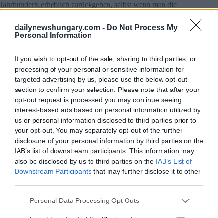
Jahrhunderts erheblich zurückgehen, selbst wenn man die
Zuwanderung berücksichtigt.
dailynewshungary.com -
Do Not Process My
Der “Tempo-Effekt” und irreführende Verbesserungen
Personal Information
Die in früheren Jahren beobachtete vorübergehende
Verbesserung war teilweise auf den so genannten “Tempo-
If you wish to opt-out of the sale, sharing to third parties, or
Effekt” zurückzuführen. Dieser bezieht sich auf das
processing of your personal or sensitive information for
Phänomen, dass familienpolitische Maßnahmen dazu führten,
targeted advertising by us, please use the below opt-out
dass das Kinderkriegen zeitlich vorgezogen wurde, ohne dass
section to confirm your selection. Please note that after your
sich die Gesamtzahl der Kinder, für die sich die Menschen
opt-out request is processed you may continue seeing
entschieden, unbedingt erhöhte.
interest-based ads based on personal information utilized by
us or personal information disclosed to third parties prior to
Dies kann dazu führen, dass sich die Statistiken kurzfristig
your opt-out. You may separately opt-out of the further
verbessern, um dann längerfristig wieder zu sinken. Experten
gehen davon aus, dass es sich bei dem derzeitigen Wert von
disclosure of your personal information by third parties on the
etwa 1,3 nicht mehr um eine vorübergehende Schwankung
IAB’s list of downstream participants. This information may
handelt, sondern um ein sich stabilisierendes Muster niedriger
also be disclosed by us to third parties on the
IAB’s List of
Fertilität.
Downstream Participants
that may further disclose it to other
third parties.
Mehr als eine wirtschaftliche Frage
Please note that this website/app uses one or more Google
Personal Data Processing Opt Outs
Die demographische Krise ist nicht nur ein wirtschaftliches
services and may gather and store information including but
oder politisches Problem. Maßnahmen zur Familienförderung