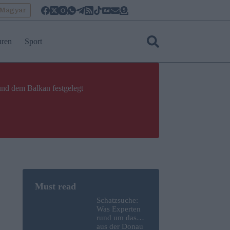
oMagyar
uren
Sport
und dem Balkan festgelegt
Schatzsuche:
Was Experten
rund um das
aus der Donau