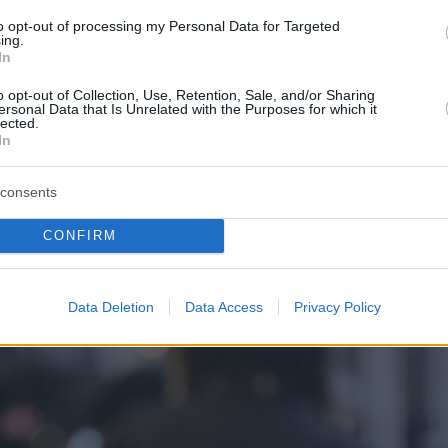
slava ergänzt, die alle leicht mit dem Auto oder der
treckt sich auch auf den Budaer Burgbezirk
, wo
to opt-out of processing my Personal Data for Targeted
ing.
 zum saisonalen Erlebnis beitragen.
In
o opt-out of Collection, Use, Retention, Sale, and/or Sharing
nstalter Preisobergrenzen eingeführt: Tägliche
ersonal Data that Is Unrelated with the Purposes for which it
y-Platz werden für einen Preis erhältlich sein
lected.
In
matische Mahlzeiten geben
2.500 HUF (6,15 EUR)
 Erschwinglichkeit für alle Besucher gewährleistet
consents
CONFIRM
Data Deletion
Data Access
Privacy Policy