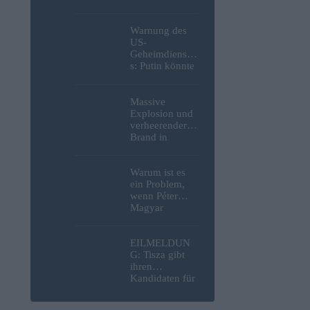
in Budapest
geborgene
deutsche
Warnung des
Motorrad
US-
gefunden
Geheimdienste
haben – Fotos
s: Putin könnte
die NATO
innerhalb
weniger Jahre
Massive
mit einem
Explosion und
Angriff auf die
verheerender
Probe stellen
Brand in
strategisch
wichtiger
MOL-
Warum ist es
Raffinerie:
ein Problem,
Werden die
wenn Péter
Kraftstoffpreise
Magyar
erneut steigen?
entscheidet,
– Video
wer die
ungarischen
EILMELDUN
öffentlich-
G: Tisza gibt
rechtlichen
ihren
Medien leiten
Kandidaten für
darf?
das Amt des
nächsten