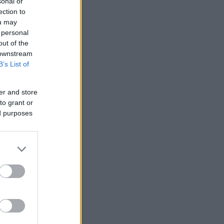
sonal or
ection to
ou may
 personal
out of the
 downstream
B’s List of
er and store
to grant or
ed purposes