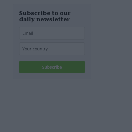
ungarischen
Präsidenten
bekannt
Subscribe to our
daily newsletter
Subscribe