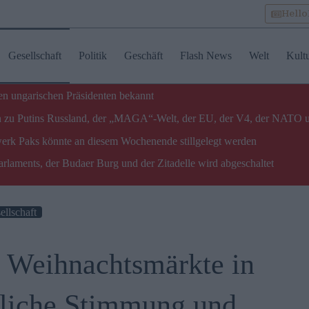
Hell
Gesellschaft
Politik
Geschäft
Flash News
Welt
Kult
n ungarischen Präsidenten bekannt
gen zu Putins Russland, der „MAGA“-Welt, der EU, der V4, der NATO 
twerk Paks könnte an diesem Wochenende stillgelegt werden
laments, der Budaer Burg und der Zitadelle wird abgeschaltet
ellschaft
 Weihnachtsmärkte in
stliche Stimmung und