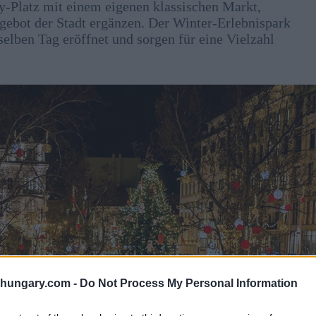
y-Platz mit einem eigenen klassischen Markt,
ebot der Stadt ergänzen. Der Winter-Erlebnispark
lben Tag eröffnet und sorgen für eine Vielzahl
shungary.com -
Do Not Process My Personal Information