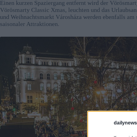
Einen kurzen Spaziergang entfernt wird der Vörösmart
Vörösmarty Classic Xmas, leuchten und das Urlaubsang
und Weihnachtsmarkt Városháza werden ebenfalls am se
saisonaler Attraktionen.
dailynew