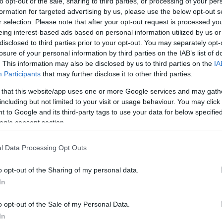
to opt-out of the sale, sharing to third parties, or processing of your per
formation for targeted advertising by us, please use the below opt-out s
r selection. Please note that after your opt-out request is processed y
eing interest-based ads based on personal information utilized by us or
disclosed to third parties prior to your opt-out. You may separately opt-
losure of your personal information by third parties on the IAB’s list of
. This information may also be disclosed by us to third parties on the
IA
Participants
that may further disclose it to other third parties.
 that this website/app uses one or more Google services and may gath
including but not limited to your visit or usage behaviour. You may click 
 to Google and its third-party tags to use your data for below specifi
ogle consent section.
l Data Processing Opt Outs
.com/BudapestChristmasFair
o opt-out of the Sharing of my personal data.
r festlichen Szene
In
n, die bis in die späten 1200 er Jahre zurückreicht und
o opt-out of the Sale of my Personal Data.
 Europa entwickelt hat Budapests Urlaubsstimmung
In