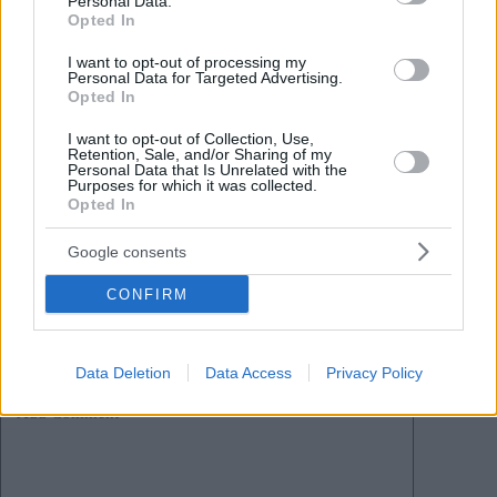
Personal Data.
Opted In
I want to opt-out of processing my
Tags
Personal Data for Targeted Advertising.
#
kategorie auswärtige angelegenheiten
#
Kategorie Politik
Opted In
#
magyarische regierung
#
Transkarpatien
#
ukraine
I want to opt-out of Collection, Use,
#
ungarn
Retention, Sale, and/or Sharing of my
Leave a Reply
Personal Data that Is Unrelated with the
Purposes for which it was collected.
Your email address will not be published.
Required fields are marked
*
Opted In
Google consents
Name
*
CONFIRM
Email
*
Website
Data Deletion
Data Access
Privacy Policy
Add Comment
*