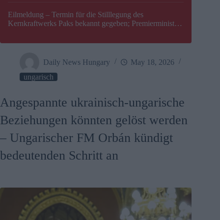
Eilmeldung – Termin für die Stilllegung des
Kernkraftwerks Paks bekannt gegeben; Premierminister
Péter Magyar warnt vor einer möglichen Energiekrise in
Ungarn
Daily News Hungary
May 18, 2026
ungarisch
Angespannte ukrainisch-ungarische
Beziehungen könnten gelöst werden
– Ungarischer FM Orbán kündigt
bedeutenden Schritt an