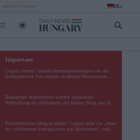
Skip
DE
HelloMagyar
to
content
Ungarn bereitet Notfall-Stromrationierungen vor, das
Kernkraftwerk Paks könnte an diesem Wochenende
stillgelegt werden
Budapester Wahrzeichen werden verdunkelt:
Beleuchtung des Parlaments, der Budaer Burg und der
Zitadelle wird abgeschaltet
Premierminister Magyar erklärt, Ungarn stehe vor „einer
der schlimmsten Energiekrisen seit Jahrzehnten“, und
gibt neuen Termin für die Stilllegung von Paks bekannt