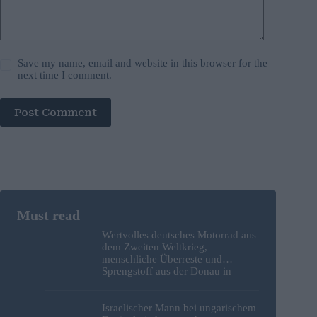
Save my name, email and website in this browser for the
next time I comment.
Post Comment
Wertvolles deutsches Motorrad aus
dem Zweiten Weltkrieg,
menschliche Überreste und
Sprengstoff aus der Donau in
Budapest geborgen – Fotos
Israelischer Mann bei ungarischem