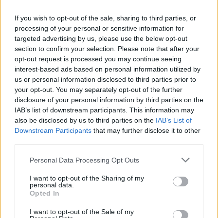
If you wish to opt-out of the sale, sharing to third parties, or
processing of your personal or sensitive information for
targeted advertising by us, please use the below opt-out
section to confirm your selection. Please note that after your
opt-out request is processed you may continue seeing
interest-based ads based on personal information utilized by
us or personal information disclosed to third parties prior to
your opt-out. You may separately opt-out of the further
disclosure of your personal information by third parties on the
Ungarns neuer Außenminister. Foto: MTI/Tamás Purger
IAB’s list of downstream participants. This information may
“
Ich vertraue darauf, dass der Dialog konstruktiv und
also be disclosed by us to third parties on the
IAB’s List of
produktiv sein wird und dass die Verhandlungen bald
Downstream Participants
that may further disclose it to other
spürbare Fortschritte für die ungarische Gemeinschaft in den
third parties.
Unterkarpaten bringen werden. Ich wünsche den
Delegationen viel Erfolg und eine produktive Arbeit, um
Please note that this website/app uses one or more Google
Personal Data Processing Opt Outs
dieses Ziel zu erreichen
“,
sagte der ungarische Außenminister
.
services and may gather and store information including but
not limited to your visit or usage behaviour. You may click to
I want to opt-out of the Sharing of my
Falls Sie es verpasst haben:
Ehemaliger Orbán-Minister
personal data.
grant or deny consent to Google and its third-party tags to
beschuldigt Premierminister Magyar des
Opted In
use your data for below specified purposes in below Google
verfassungswidrigen Versuchs, Ungarns Gerichte zu
beeinflussen
consent section.
I want to opt-out of the Sale of my