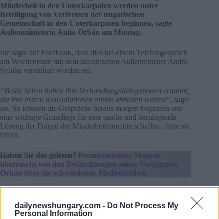
Minderheit in den Unterkarpaten werden unter
Beteiligung von Vertretern der ungarischen
Gemeinschaft in den Unterkarpaten beginnen, sagte
Außenministerin Anita Orbán am Montag.
Sie sagte auf Facebook, dass dies bei einem Telefongespräch
am Wochenende mit dem ukrainischen Außenminister Andrii
Sybiha vereinbart worden sei.
“Beide Seiten haben ihre Verhandlungsdelegationen ernannt,
die ihre ersten Konsultationen online abhalten werden
“, sagte
sie. So können die Gespräche bereits morgen beginnen und
eine wichtige Grundlage für eine rasche und beruhigende
Lösung der Fragen der Minderheitenrechte schaffen, fügte sie
hinzu.
Haben Sie das gelesen?
Premierminister Magyar
überrascht von den Befürchtungen seines Vorgängers
Orbán über die schwindende Medienfreiheit
dailynewshungary.com -
Do Not Process My
Personal Information