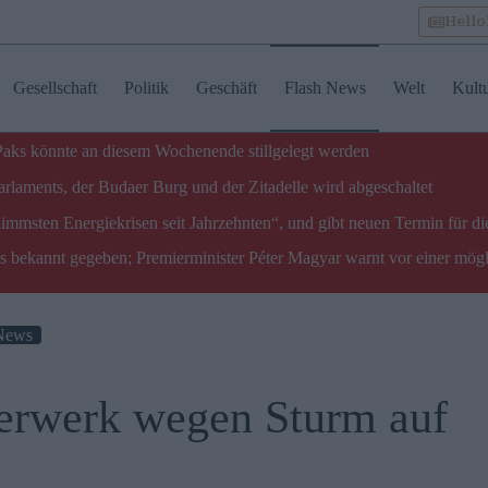
Hell
Gesellschaft
Politik
Geschäft
Flash News
Welt
Kult
 Paks könnte an diesem Wochenende stillgelegt werden
laments, der Budaer Burg und der Zitadelle wird abgeschaltet
limmsten Energiekrisen seit Jahrzehnten“, und gibt neuen Termin für di
ks bekannt gegeben; Premierminister Péter Magyar warnt vor einer mög
News
uerwerk wegen Sturm auf