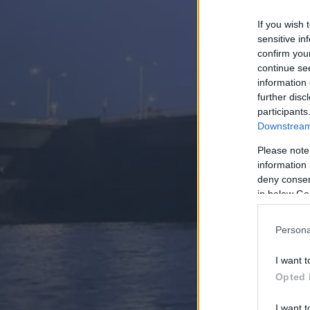
If you wish 
sensitive in
confirm you
continue se
information 
further disc
participants
Downstream 
Please note
information 
deny consent
in below Go
Persona
I want t
Opted 
I want t