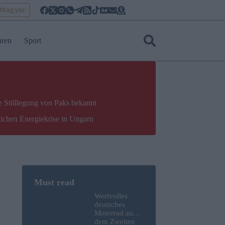
oMagyar
uren
Sport
e Stilllegung von Paks bekannt
lichen Energiekrise in Ungarn
Wertvolles
deutsches
Motorrad aus
dem Zweiten