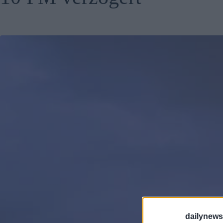
dailynew