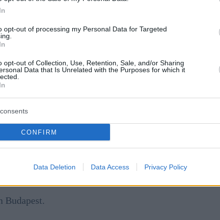
In
to opt-out of processing my Personal Data for Targeted
ing.
In
o opt-out of Collection, Use, Retention, Sale, and/or Sharing
ersonal Data that Is Unrelated with the Purposes for which it
lected.
In
unde Schutz in einem überdachten Bereich, je nach
 Uhr zu starten”, postete Zoltán Kovács kurz vor
ebook.
consents
CONFIRM
eß Zweifel am Feuerwerk vom 20. August aufkommen
Data Deletion
Data Access
Privacy Policy
s Flussufers angekündigt wurde.
n Budapest.