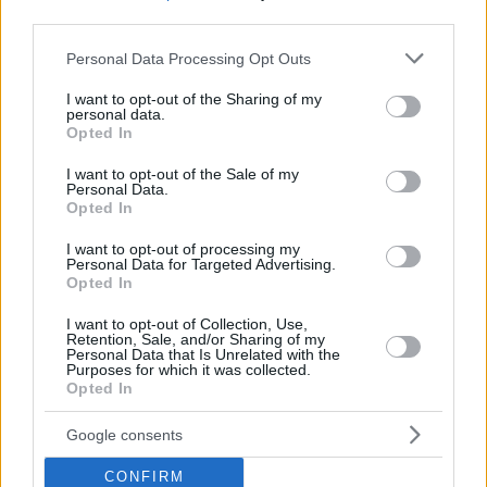
Airways ihren Flug von Doha aus wie geplant durchführte.
third parties.
Please note that this website/app uses one or more Google
Personal Data Processing Opt Outs
Für den Flugbetrieb von Emirates, Sundor, Arkia und Israir
services and may gather and store information including but
auf ihren Strecken zwischen Zypern und Israel gibt es noch
keine offiziellen Ankündigungen.
not limited to your visit or usage behaviour. You may click to
I want to opt-out of the Sharing of my
personal data.
grant or deny consent to Google and its third-party tags to
Opted In
Passagieren wird empfohlen, sich vor der Reise zu
use your data for below specified purposes in below Google
informieren
consent section.
I want to opt-out of the Sale of my
Personal Data.
Da die Fluggesellschaften ihre Flugpläne häufig überarbeiten,
Opted In
wird Reisenden, die in den oder aus dem Nahen Osten
fliegen, empfohlen, den Status ihres Fluges zu überprüfen,
I want to opt-out of processing my
bevor sie sich zum Flughafen begeben. Wenn sich die
Personal Data for Targeted Advertising.
Sicherheitslage verschlechtert, sind weitere Annullierungen
Opted In
oder Verlängerungen bestehender Aussetzungen möglich.
I want to opt-out of Collection, Use,
Retention, Sale, and/or Sharing of my
Falls Sie es verpasst haben:
Personal Data that Is Unrelated with the
Purposes for which it was collected.
Neue Wizz Air-Sommerroute zum Küstenjuwel ab
Opted In
Budapest
Google consents
Tags
CONFIRM