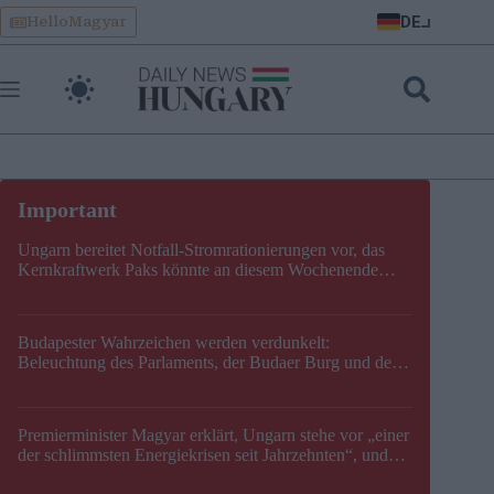
Skip
DE
HelloMagyar
to
content
Ungarn bereitet Notfall-Stromrationierungen vor, das
Kernkraftwerk Paks könnte an diesem Wochenende
stillgelegt werden
Budapester Wahrzeichen werden verdunkelt:
Beleuchtung des Parlaments, der Budaer Burg und der
Zitadelle wird abgeschaltet
Premierminister Magyar erklärt, Ungarn stehe vor „einer
der schlimmsten Energiekrisen seit Jahrzehnten“, und
gibt neuen Termin für die Stilllegung von Paks bekannt