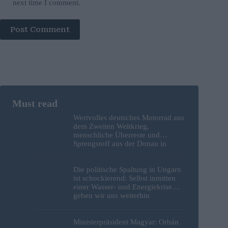
next time I comment.
Post Comment
Wertvolles deutsches Motorrad aus
dem Zweiten Weltkrieg,
menschliche Überreste und
Sprengstoff aus der Donau in
Budapest geborgen – Fotos
Die politische Spaltung in Ungarn
ist schockierend: Selbst inmitten
einer Wasser- und Energiekrise
geben wir uns weiterhin
gegenseitig die Schuld
Ministerpräsident Magyar: Orbán