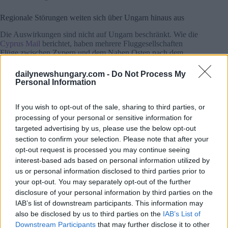
Regionale Störungen weiten sich über Ungarn hinaus aus
Die Auswirkungen sind nicht auf Ungarn beschränkt. Wie die
Cyprus Mail
berichtet, haben mehrere Fluggesellschaften
Flüge zwischen Zypern und dem Nahen Osten nach dem
Angriff der Vereinigten Staaten und Israels auf den Iran
gestrichen.
dailynewshungary.com -
Do Not Process My
Personal Information
Die Stornierungen von Wizz Air betrafen auch Verbindungen
von Larnaca aus, darunter Flüge nach Tel Aviv und Abu
If you wish to opt-out of the sale, sharing to third parties, or
Dhabi. Auf den Ankunfts- und Abflugtafeln wurden am
processing of your personal or sensitive information for
Wochenende mehrere Änderungen in letzter Minute
targeted advertising by us, please use the below opt-out
angezeigt.
section to confirm your selection. Please note that after your
opt-out request is processed you may continue seeing
Andere Fluggesellschaften folgten diesem Beispiel. Ryanair
strich die Strecke von Paphos nach Amman, während Air
interest-based ads based on personal information utilized by
Haifa die Flüge zwischen Paphos und Haifa strich.
us or personal information disclosed to third parties prior to
your opt-out. You may separately opt-out of the further
Einige Strecken werden noch bedient
disclosure of your personal information by third parties on the
IAB’s list of downstream participants. This information may
Trotz der weit verbreiteten Unterbrechungen wurden nicht
also be disclosed by us to third parties on the
IAB’s List of
alle Flüge eingestellt. Cyprus Airways setzte die Abfertigung
Downstream Participants
that may further disclose it to other
für Flüge nach Dubai und Beirut fort, während Qatar