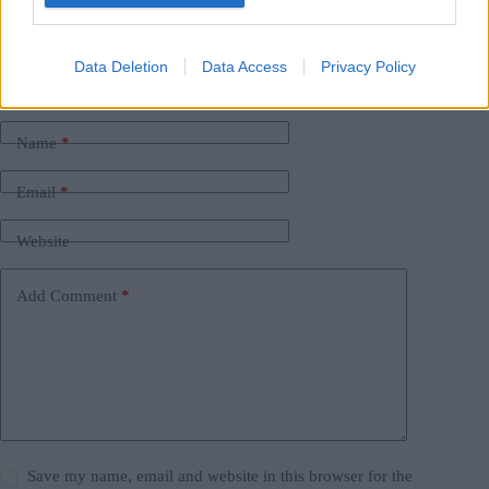
#
kategorie reise
#
krieg
#
Naher Osten
#
reise
#
ungarn
#
wizz air
Leave a Reply
Data Deletion
Data Access
Privacy Policy
Your email address will not be published.
Required fields are marked
*
Name
*
Email
*
Website
Add Comment
*
Save my name, email and website in this browser for the