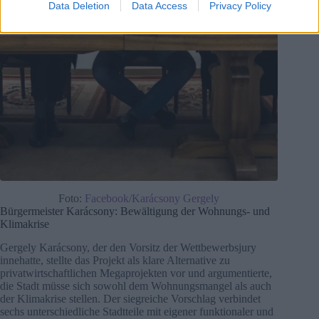
Data Deletion
Data Access
Privacy Policy
Foto:
Facebook/Karácsony Gergely
Bürgermeister Karácsony: Bewältigung der Wohnungs- und
Klimakrise
Gergely Karácsony, der den Vorsitz der Wettbewerbsjury
innehatte, stellte das Projekt als klare Alternative zu
privatwirtschaftlichen Megaprojekten vor und argumentierte,
die Stadt müsse sich sowohl dem Wohnungsmangel als auch
der Klimakrise stellen. Der siegreiche Vorschlag verbindet
sechs unterschiedliche Stadtteile mit eigener funktionaler und