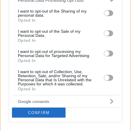
Personal Data Processing Opt Outs
services and may gather and store information including but
Der unmittelbare nächste Schritt sind detaillierte
Verhandlungen über den genauen Umfang des Masterplans,
not limited to your visit or usage behaviour. You may click to
I want to opt-out of the Sharing of my
personal data.
einschließlich der Frage, wie die Ideen der anderen
grant or deny consent to Google and its third-party tags to
Opted In
preisgekrönten Beiträge in den endgültigen Entwurf
use your data for below specified purposes in below Google
eingearbeitet werden. Die Behörden erwarten, dass in der
consent section.
I want to opt-out of the Sale of my
zweiten Hälfte dieses Jahres ein konsolidierter Masterplan
Personal Data.
fertiggestellt wird, der die städtische Struktur, die Dichte, die
Opted In
Freiflächennetze und die Verkehrsregelungen für eine
Entwicklung festlegt, die sich über 15-20 Jahre erstrecken
I want to opt-out of processing my
könnte.
Personal Data for Targeted Advertising.
Opted In
I want to opt-out of Collection, Use,
Retention, Sale, and/or Sharing of my
Personal Data that Is Unrelated with the
Purposes for which it was collected.
Opted In
Google consents
CONFIRM