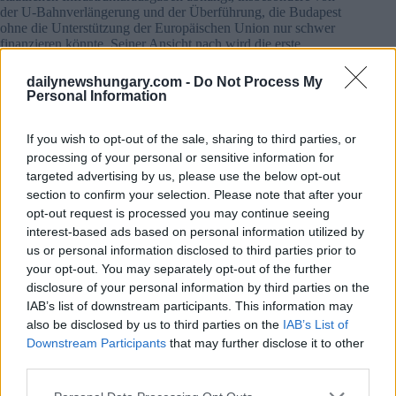
der U-Bahnverlängerung und der Überführung, die Budapest
ohne die Unterstützung der Europäischen Union nur schwer
finanzieren könnte. Seiner Ansicht nach wird die erste,
optisch beeindruckende Bauphase wahrscheinlich nicht vor
Anfang 2029 beginnen, also kurz vor den nächsten
dailynewshungary.com -
Do Not Process My
Kommunalwahlen – ein Zeitpunkt, der sowohl mit den
Personal Information
wahrscheinlichen Lieferterminen übereinstimmt als auch
seinen eigenen politischen Ambitionen entgegenkommt.
If you wish to opt-out of the sale, sharing to third parties, or
processing of your personal or sensitive information for
targeted advertising by us, please use the below opt-out
section to confirm your selection. Please note that after your
opt-out request is processed you may continue seeing
interest-based ads based on personal information utilized by
us or personal information disclosed to third parties prior to
your opt-out. You may separately opt-out of the further
disclosure of your personal information by third parties on the
IAB’s list of downstream participants. This information may
also be disclosed by us to third parties on the
IAB’s List of
Downstream Participants
that may further disclose it to other
third parties.
Quelle:
Facebook/Vitézy Dávid
Die nächsten Schritte und der Zeitplan für den Masterplan
Please note that this website/app uses one or more Google