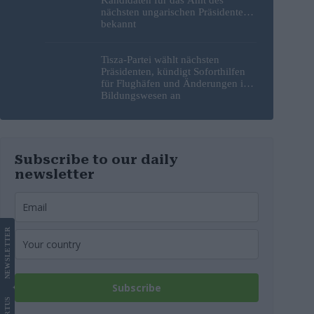
Kandidaten für das Amt des
nächsten ungarischen Präsidenten
bekannt
Tisza-Partei wählt nächsten
Präsidenten, kündigt Soforthilfen
für Flughäfen und Änderungen im
Bildungswesen an
Subscribe to our daily
newsletter
LETTER
NEWS
Subscribe
US