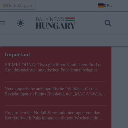
Skip
DE
HelloMagyar
to
content
EILMELDUNG: Tisza gibt ihren Kandidaten für das
Amt des nächsten ungarischen Präsidenten bekannt
Neue ungarische außenpolitische Prioritäten für die
Beziehungen zu Putins Russland, der „MAGA“-Welt,
der EU, der V4, der NATO und dem Balkan festgelegt
Ungarn bereitet Notfall-Stromrationierungen vor, das
Kernkraftwerk Paks könnte an diesem Wochenende
stillgelegt werden