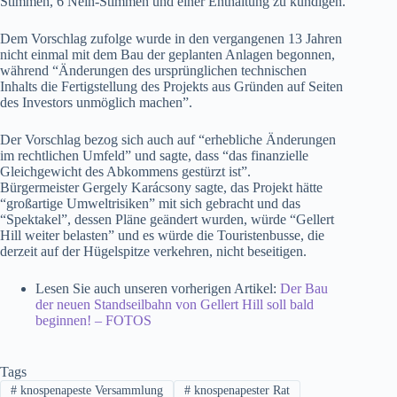
Stimmen, 6 Nein-Stimmen und einer Enthaltung zu kündigen.
Dem Vorschlag zufolge wurde in den vergangenen 13 Jahren
nicht einmal mit dem Bau der geplanten Anlagen begonnen,
während “Änderungen des ursprünglichen technischen
Inhalts die Fertigstellung des Projekts aus Gründen auf Seiten
des Investors unmöglich machen”.
Der Vorschlag bezog sich auch auf “erhebliche Änderungen
im rechtlichen Umfeld” und sagte, dass “das finanzielle
Gleichgewicht des Abkommens gestürzt ist”.
Bürgermeister Gergely Karácsony sagte, das Projekt hätte
“großartige Umweltrisiken” mit sich gebracht und das
“Spektakel”, dessen Pläne geändert wurden, würde “Gellert
Hill weiter belasten” und es würde die Touristenbusse, die
derzeit auf der Hügelspitze verkehren, nicht beseitigen.
Lesen Sie auch unseren vorherigen Artikel:
Der Bau
der neuen Standseilbahn von Gellert Hill soll bald
beginnen! – FOTOS
Tags
#
knospenapeste Versammlung
#
knospenapester Rat