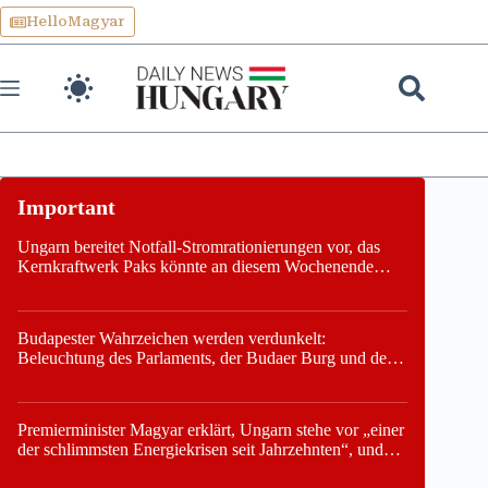
Skip
HelloMagyar
to
content
Ungarn bereitet Notfall-Stromrationierungen vor, das
Kernkraftwerk Paks könnte an diesem Wochenende
stillgelegt werden
Budapester Wahrzeichen werden verdunkelt:
Beleuchtung des Parlaments, der Budaer Burg und der
Zitadelle wird abgeschaltet
Premierminister Magyar erklärt, Ungarn stehe vor „einer
der schlimmsten Energiekrisen seit Jahrzehnten“, und
gibt neuen Termin für die Stilllegung von Paks bekannt