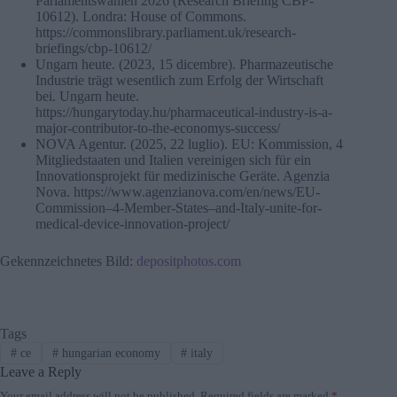
Parlamentswahlen 2026 (Research Briefing CBP-
10612). Londra: House of Commons.
https://commonslibrary.parliament.uk/research-
briefings/cbp-10612/
Ungarn heute. (2023, 15 dicembre). Pharmazeutische
Industrie trägt wesentlich zum Erfolg der Wirtschaft
bei. Ungarn heute.
https://hungarytoday.hu/pharmaceutical-industry-is-a-
major-contributor-to-the-economys-success/
NOVA Agentur. (2025, 22 luglio). EU: Kommission, 4
Mitgliedstaaten und Italien vereinigen sich für ein
Innovationsprojekt für medizinische Geräte. Agenzia
Nova. https://www.agenzianova.com/en/news/EU-
Commission–4-Member-States–and-Italy-unite-for-
medical-device-innovation-project/
Gekennzeichnetes Bild:
depositphotos.com
Tags
#
ce
#
hungarian economy
#
italy
Leave a Reply
Your email address will not be published.
Required fields are marked
*