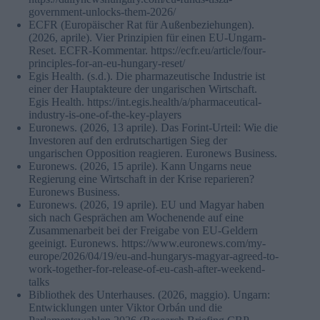
government-unlocks-them-2026/
ECFR (Europäischer Rat für Außenbeziehungen).
(2026, aprile). Vier Prinzipien für einen EU-Ungarn-
Reset. ECFR-Kommentar. https://ecfr.eu/article/four-
principles-for-an-eu-hungary-reset/
Egis Health. (s.d.). Die pharmazeutische Industrie ist
einer der Hauptakteure der ungarischen Wirtschaft.
Egis Health. https://int.egis.health/a/pharmaceutical-
industry-is-one-of-the-key-players
Euronews. (2026, 13 aprile). Das Forint-Urteil: Wie die
Investoren auf den erdrutschartigen Sieg der
ungarischen Opposition reagieren. Euronews Business.
Euronews. (2026, 15 aprile). Kann Ungarns neue
Regierung eine Wirtschaft in der Krise reparieren?
Euronews Business.
Euronews. (2026, 19 aprile). EU und Magyar haben
sich nach Gesprächen am Wochenende auf eine
Zusammenarbeit bei der Freigabe von EU-Geldern
geeinigt. Euronews. https://www.euronews.com/my-
europe/2026/04/19/eu-and-hungarys-magyar-agreed-to-
work-together-for-release-of-eu-cash-after-weekend-
talks
Bibliothek des Unterhauses. (2026, maggio). Ungarn:
Entwicklungen unter Viktor Orbán und die