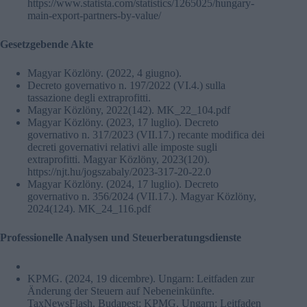
https://www.statista.com/statistics/1265025/hungary-
main-export-partners-by-value/
Gesetzgebende Akte
Magyar Közlöny. (2022, 4 giugno).
Decreto governativo n. 197/2022 (VI.4.) sulla
tassazione degli extraprofitti.
Magyar Közlöny, 2022(142). MK_22_104.pdf
Magyar Közlöny. (2023, 17 luglio). Decreto
governativo n. 317/2023 (VII.17.) recante modifica dei
decreti governativi relativi alle imposte sugli
extraprofitti. Magyar Közlöny, 2023(120).
https://njt.hu/jogszabaly/2023-317-20-22.0
Magyar Közlöny. (2024, 17 luglio). Decreto
governativo n. 356/2024 (VII.17.). Magyar Közlöny,
2024(124). MK_24_116.pdf
Professionelle Analysen und Steuerberatungsdienste
KPMG. (2024, 19 dicembre). Ungarn: Leitfaden zur
Änderung der Steuern auf Nebeneinkünfte.
TaxNewsFlash. Budapest: KPMG. Ungarn: Leitfaden