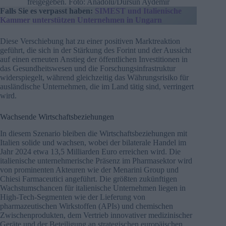
freigegeben. Foto: Anadolu/Dursun Aydemir
Falls Sie es verpasst haben:
SIMEST und Italienische
Kammer unterstützen Unternehmen in Ungarn
Diese Verschiebung hat zu einer positiven Marktreaktion
geführt, die sich in der Stärkung des Forint und der Aussicht
auf einen erneuten Anstieg der öffentlichen Investitionen in
das Gesundheitswesen und die Forschungsinfrastruktur
widerspiegelt, während gleichzeitig das Währungsrisiko für
ausländische Unternehmen, die im Land tätig sind, verringert
wird.
Wachsende Wirtschaftsbeziehungen
In diesem Szenario bleiben die Wirtschaftsbeziehungen mit
Italien solide und wachsen, wobei der bilaterale Handel im
Jahr 2024 etwa 13,5 Milliarden Euro erreichen wird. Die
italienische unternehmerische Präsenz im Pharmasektor wird
von prominenten Akteuren wie der Menarini Group und
Chiesi Farmaceutici angeführt. Die größten zukünftigen
Wachstumschancen für italienische Unternehmen liegen in
High-Tech-Segmenten wie der Lieferung von
pharmazeutischen Wirkstoffen (APIs) und chemischen
Zwischenprodukten, dem Vertrieb innovativer medizinischer
Geräte und der Beteiligung an strategischen europäischen