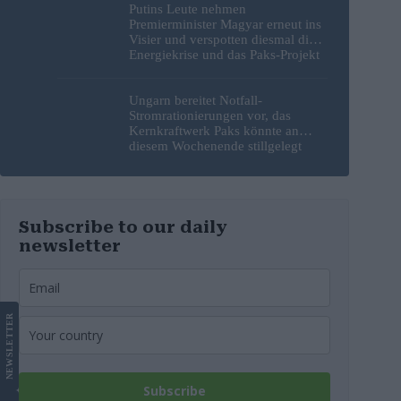
Putins Leute nehmen
Premierminister Magyar erneut ins
Visier und verspotten diesmal die
Energiekrise und das Paks-Projekt
Ungarn bereitet Notfall-
Stromrationierungen vor, das
Kernkraftwerk Paks könnte an
diesem Wochenende stillgelegt
werden
Subscribe to our daily
newsletter
LETTER
NEWS
Subscribe