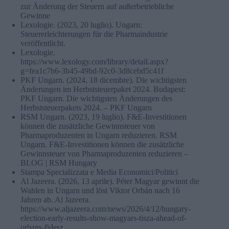
zur Änderung der Steuern auf außerbetriebliche
Gewinne
Lexologie. (2023, 20 luglio). Ungarn:
Steuererleichterungen für die Pharmaindustrie
veröffentlicht.
Lexologie.
https://www.lexology.com/library/detail.aspx?
g=fea1c7b6-3b45-49bd-92c0-3d8cebd5c41f
PKF Ungarn. (2024, 18 dicembre). Die wichtigsten
Änderungen im Herbststeuerpaket 2024. Budapest:
PKF Ungarn. Die wichtigsten Änderungen des
Herbststeuerpakets 2024. – PKF Ungarn
RSM Ungarn. (2023, 19 luglio). F&E-Investitionen
können die zusätzliche Gewinnsteuer von
Pharmaproduzenten in Ungarn reduzieren. RSM
Ungarn. F&E-Investitionen können die zusätzliche
Gewinnsteuer von Pharmaproduzenten reduzieren –
BLOG | RSM Hungary
Stampa Specializzata e Media Economici/Politici
Al Jazeera. (2026, 13 aprile). Péter Magyar gewinnt die
Wahlen in Ungarn und löst Viktor Orbán nach 16
Jahren ab. Al Jazeera.
https://www.aljazeera.com/news/2026/4/12/hungary-
election-early-results-show-magyars-tisza-ahead-of-
orbans-fidesz