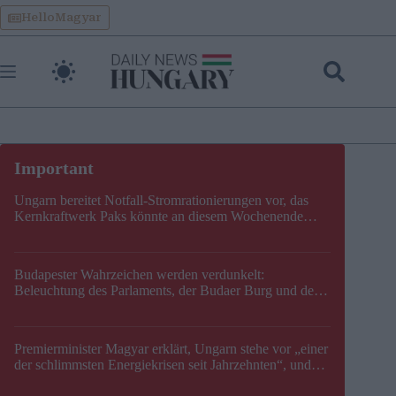
Skip
HelloMagyar
to
content
Ungarn bereitet Notfall-Stromrationierungen vor, das
Kernkraftwerk Paks könnte an diesem Wochenende
stillgelegt werden
Budapester Wahrzeichen werden verdunkelt:
Beleuchtung des Parlaments, der Budaer Burg und der
Zitadelle wird abgeschaltet
Premierminister Magyar erklärt, Ungarn stehe vor „einer
der schlimmsten Energiekrisen seit Jahrzehnten“, und
gibt neuen Termin für die Stilllegung von Paks bekannt