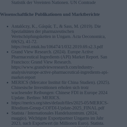
Statistik der Vereinten Nationen. UN Comtrade
Wissenschaftliche Publikationen und Marktberichte
Antalóczy, K., Gáspár, T., & Sass, M. (2019). Die
Spezialitäten der pharmazeutischen
Wertschöpfungsketten in Ungarn. Acta Oeconomica,
69(S2), 41-72.
https://real.mtak.hu/106474/1/032.2019.69.s2.3.pdf
Grand View Research. (2024). Europe Active
Pharmaceutical Ingredients (API) Market Report. San
Francisco: Grand View Research.
https://www.grandviewresearch.com/industry-
analysis/europe-active-pharmaceutical-ingredients-api-
market-report
MERICS (Mercator Institut für China Studien). (2025).
Chinesische Investitionen erholen sich trotz
wachsender Reibungen: Chinese FDI in Europe 2024
Update. Berlino: MERICS.
https://merics.org/sites/default/files/2025-05/MERICS-
Rhodium-Group-COFDI-Update-2025_FINAL.pdf
Statista / Internationales Handelszentrum. (2024,
maggio). Wichtigste Exportpartner Ungarns im Jahr
2023, nach Exportwert (in Millionen Euro). Statista.