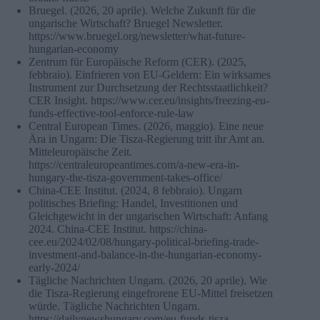
Bruegel. (2026, 20 aprile). Welche Zukunft für die
ungarische Wirtschaft? Bruegel Newsletter.
https://www.bruegel.org/newsletter/what-future-
hungarian-economy
Zentrum für Europäische Reform (CER). (2025,
febbraio). Einfrieren von EU-Geldern: Ein wirksames
Instrument zur Durchsetzung der Rechtsstaatlichkeit?
CER Insight. https://www.cer.eu/insights/freezing-eu-
funds-effective-tool-enforce-rule-law
Central European Times. (2026, maggio). Eine neue
Ära in Ungarn: Die Tisza-Regierung tritt ihr Amt an.
Mitteleuropäische Zeit.
https://centraleuropeantimes.com/a-new-era-in-
hungary-the-tisza-government-takes-office/
China-CEE Institut. (2024, 8 febbraio). Ungarn
politisches Briefing: Handel, Investitionen und
Gleichgewicht in der ungarischen Wirtschaft: Anfang
2024. China-CEE Institut. https://china-
cee.eu/2024/02/08/hungary-political-briefing-trade-
investment-and-balance-in-the-hungarian-economy-
early-2024/
Tägliche Nachrichten Ungarn. (2026, 20 aprile). Wie
die Tisza-Regierung eingefrorene EU-Mittel freisetzen
würde. Tägliche Nachrichten Ungarn.
https://dailynewshungary.com/eu-funds-tisza-