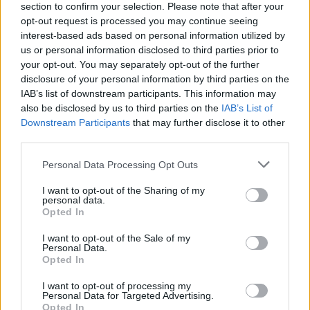
MAECI / ICE. (2026). InfoMercatiEsteri – Scheda
section to confirm your selection. Please note that after your
Paese: Ungheria (aggiornato maggio 2026). Roma:
opt-out request is processed you may continue seeing
Ministero degli Affari Esteri e della Cooperazione
interest-based ads based on personal information utilized by
Internazionale / Agenzia ICE. Info Mercati esteri
us or personal information disclosed to third parties prior to
Magyar Nemzeti Bank (MNB). (2026). Zahlungsbilanz
your opt-out. You may separately opt-out of the further
und Auslandsvermögensstatus. Budapest: MNB.
https://www.mnb.hu/en/statistics/statistical-data-and-
disclosure of your personal information by third parties on the
information/statistical-data/external-sector-statistics
IAB’s list of downstream participants. This information may
Nationales Amt für Forschung, Entwicklung und
also be disclosed by us to third parties on the
IAB’s List of
Innovation (NKFIH). (2021). Die Forschungs-,
Downstream Participants
that may further disclose it to other
Entwicklungs- und Innovationsstrategie Ungarns
third parties.
(2021-2030). Budapest: NKFIH.
https://nkfih.gov.hu/english/research-development-
Please note that this website/app uses one or more Google
Personal Data Processing Opt Outs
innovation-strategy
services and may gather and store information including but
OECD/European Observatory on Health Systems and
Policies (2025), Country Health Profile 2025: Ungarn.
not limited to your visit or usage behaviour. You may click to
I want to opt-out of the Sharing of my
personal data.
State of Health in the EU, OECD Publishing, Paris/
grant or deny consent to Google and its third-party tags to
Opted In
Europäisches Observatorium für Gesundheitssysteme
use your data for below specified purposes in below Google
und Gesundheitspolitik, Brüssel soheu-2025-hungary-
consent section.
I want to opt-out of the Sale of my
final-web.pdf
Personal Data.
Parlamento Europeo. (2025, novembre). Verstöße
Opted In
gegen die Werte der EU: Wie die EU handeln kann.
Bruxelles: Parlamento Europeo. Verstöße gegen die
I want to opt-out of processing my
Werte der EU: Wie die EU handeln kann (Infografik) |
Personal Data for Targeted Advertising.
Themen | Europäisches Parlament
Opted In