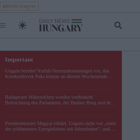
Skip
HelloMagyar
to
content
Ungarn bereitet Notfall-Stromrationierungen vor, das
Kernkraftwerk Paks könnte an diesem Wochenende
stillgelegt werden
Budapester Wahrzeichen werden verdunkelt:
Beleuchtung des Parlaments, der Budaer Burg und der
Zitadelle wird abgeschaltet
Premierminister Magyar erklärt, Ungarn stehe vor „einer
der schlimmsten Energiekrisen seit Jahrzehnten“, und
gibt neuen Termin für die Stilllegung von Paks bekannt