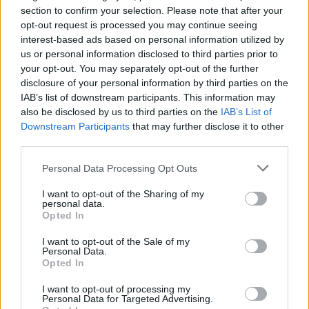
section to confirm your selection. Please note that after your
opt-out request is processed you may continue seeing
interest-based ads based on personal information utilized by
Illustration. Neue CAF-Straßenbahnen, die 2021 in Betrieb
us or personal information disclosed to third parties prior to
genommen werden. Quelle:
Facebook/BKK
your opt-out. You may separately opt-out of the further
Hegyi fügte hinzu, dass die Keleti definitiv bis zum Ende des
disclosure of your personal information by third parties on the
Sonntags wieder öffnen wird, aber bis dahin bleibt sie
IAB’s list of downstream participants. This information may
geschlossen. MÁV-Mitarbeiter stehen an den Eingängen der
also be disclosed by us to third parties on the
IAB’s List of
Bahnhöfe bereit, um die Fahrgäste zu unterstützen und zu
Downstream Participants
that may further disclose it to other
informieren.
third parties.
11,3 Millionen EUR Renovierung
Please note that this website/app uses one or more Google
Personal Data Processing Opt Outs
Der Bahnhof Keleti war seit dem 25. August wegen
services and may gather and store information including but
Renovierungsarbeiten, die fast 4,4 Milliarden HUF (11,3
not limited to your visit or usage behaviour. You may click to
I want to opt-out of the Sharing of my
personal data.
Millionen Euro) kosten, geschlossen worden. Während der
grant or deny consent to Google and its third-party tags to
Opted In
Vollsperrung wurden die Fahrgäste auf den Linien nach
use your data for below specified purposes in below Google
Győr, Pécs, Miskolc und Békéscsaba auf verschiedene andere
consent section.
Bahnhöfe in Budapest umgeleitet. Auch wenn der Bahnhof
I want to opt-out of the Sale of my
Personal Data.
heute wieder geöffnet wird, werden die Folgearbeiten bis
Opted In
zum Fahrplanwechsel im Dezember andauern. Erst dann
werden die Geschwindigkeitsbeschränkungen vollständig
I want to opt-out of processing my
aufgehoben, so dass die Züge mit den geplanten
Personal Data for Targeted Advertising.
Geschwindigkeiten von 40, 60 oder 80 km/h auf dem Netz