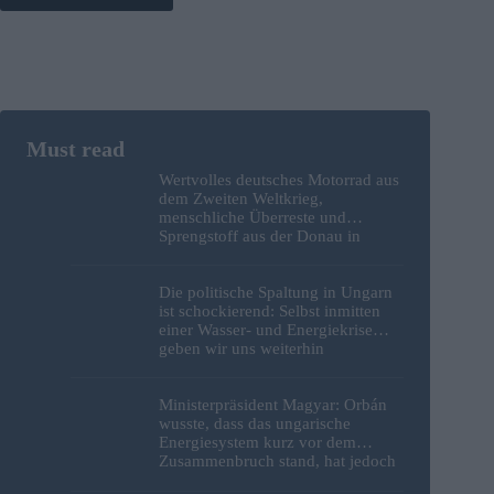
Wertvolles deutsches Motorrad aus
dem Zweiten Weltkrieg,
menschliche Überreste und
Sprengstoff aus der Donau in
Budapest geborgen – Fotos
Die politische Spaltung in Ungarn
ist schockierend: Selbst inmitten
einer Wasser- und Energiekrise
geben wir uns weiterhin
gegenseitig die Schuld
Ministerpräsident Magyar: Orbán
wusste, dass das ungarische
Energiesystem kurz vor dem
Zusammenbruch stand, hat jedoch
nichts unternommen