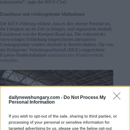
inakzeptabel”, sagte der MÁV-Chef.
Ersatzbusse und vorübergehende Maßnahmen
Die MÁV-Führung erklärte, dass es ihre oberste Priorität sei,
die Fahrgäste an ihr Ziel zu bringen, und organisierte deshalb
Ersatzbusse von der Kerepesi Road aus. Die während der
vierwöchigen Schließung eingerichteten alternativen
Umsteigepunkte würden ebenfalls in Betrieb bleiben. Die von
der Budapester Verkehrsgesellschaft (BKK) eingerichtete
Express-Straßenbahnlinie
unterstützt den Pendlerverkehr
weiterhin
.
dailynewshungary.com -
Do Not Process My
Personal Information
If you wish to opt-out of the sale, sharing to third parties, or
processing of your personal or sensitive information for
targeted advertising by us, please use the below opt-out