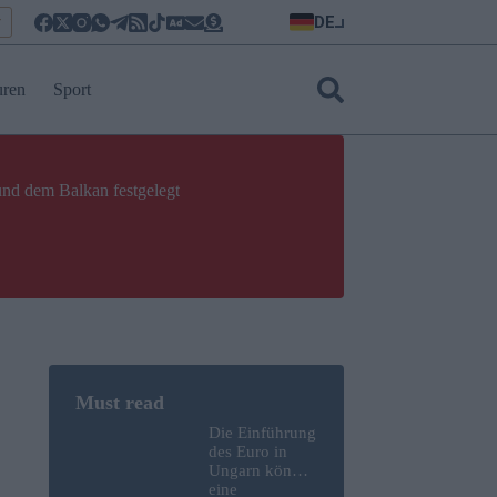
DE
r
uren
Sport
und dem Balkan festgelegt
Die Einführung
des Euro in
Ungarn könnte
eine