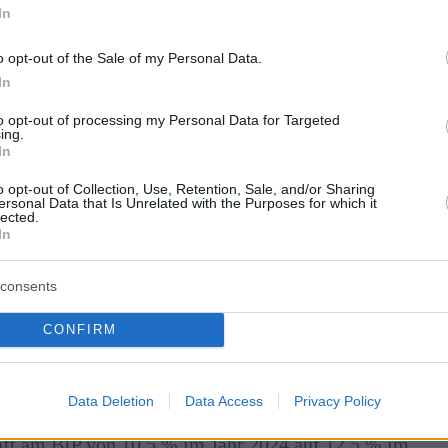
In
sive
o opt-out of the Sale of my Personal Data.
okument, sondern die Zukunftsvision der zweitgrößten
In
 Sprache der Kommunistischen Partei Chinas
to opt-out of processing my Personal Data for Targeted
Begriff “xin zhi shengchanli”, was soviel bedeutet wie
ing.
itativ hochwertigen, technologieintensiven
In
iere Größe zu legen.
o opt-out of Collection, Use, Retention, Sale, and/or Sharing
ersonal Data that Is Unrelated with the Purposes for which it
lected.
ährlich um 7% steigen. Der Plan “AI+” zielt darauf
In
Logistik, Gesundheitswesen und Bildung zu integrieren.
albleiter.
consents
 soll der Anteil der chinesischen Wirtschaftsakteure,
CONFIRM
Verwendung von Technologien einheimischer Anbieter
. Chinas KI-Industrie könnte bis 2030 einen Wert von
Data Deletion
Data Access
Privacy Policy
chaft am BIP von 10,5 % im Jahr 2024 auf 12,5 % im