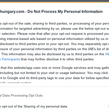
shungary.com -
Do Not Process My Personal Information
nfjahresplans
to opt-out of the sale, sharing to third parties, or processing of your per
sich, eine kurze Bilanz der vergangenen fünf Jahre zu
formation for targeted advertising by us, please use the below opt-out s
wird Chinas Wirtschaft trotz der wiederkehrenden
r selection. Please note that after your opt-out request is processed y
eing interest-based ads based on personal information utilized by us or
nd des zunehmenden Handelsprotektionismus
disclosed to third parties prior to your opt-out. You may separately opt-
en Yuan (4,9 Billionen USD) erreichen, was im
losure of your personal information by third parties on the IAB’s list of
stums entspricht.
. This information may also be disclosed by us to third parties on the
IA
Participants
that may further disclose it to other third parties.
h selbst. In der zweiten Hälfte des 14.
 that this website/app uses one or more Google services and may gath
ntelligenz DeepSeek eine Leistung, die mit der der
including but not limited to your visit or usage behaviour. You may click 
bertrifft, während es deutlich weniger
 to Google and its third-party tags to use your data for below specifi
a das weltweit erste Kernkraftwerk der vierten
ogle consent section.
umstation Tiangong fertiggestellt und erfolgreich
s Mondes zurückgebracht.
l Data Processing Opt Outs
Säulen, eine Richtung
o opt-out of the Sharing of my personal data.