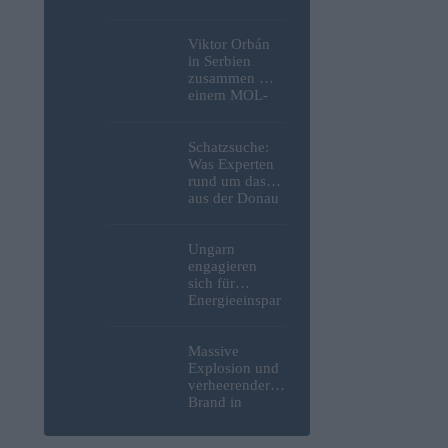
bedeutende
Anlagemöglich
keit im
Viktor Orbán
Anleihebereich
in Serbien
schaffen, so
zusammen mit
ein Analyst
einem MOL-
Manager und
dem
umstrittenen
Schatzsuche:
Architekten
Was Experten
des
rund um das
Hatvanpuszta-
aus der Donau
Anwesens
in Budapest
gefilmt
geborgene
deutsche
Ungarn
Motorrad
engagieren
gefunden
sich für
haben – Fotos
Energieeinspar
ungen:
Minister
Kapitány gibt
Massive
bekannt, wie
Explosion und
viele von uns
verheerender
sich an den
Brand in
Sparbemühung
strategisch
en beteiligt
wichtiger