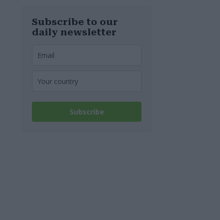
haben
MOL-
Raffinerie:
Werden die
Subscribe to our
Kraftstoffpreise
daily newsletter
erneut steigen?
– Video
Subscribe