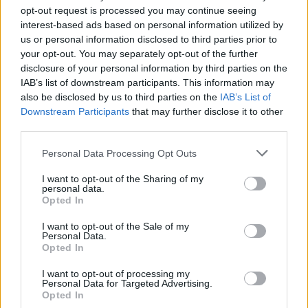
heimgesucht wird, trägt die ungarisch-chinesische
opt-out request is processed you may continue seeing
Wirtschaftskooperation zur Stärkung der ungarischen
interest-based ads based on personal information utilized by
Wirtschaft bei, fügte er hinzu. “Es ist wichtig, dass die
Chinesen auch das Friedenslager stärken; gemeinsam mit den
us or personal information disclosed to third parties prior to
Chinesen sind wir Mitglieder der Gruppe der Freunde des
your opt-out. You may separately opt-out of the further
Friedens. Wir schätzen Chinas Friedensbemühungen sehr und
disclosure of your personal information by third parties on the
wir kämpfen gemeinsam dafür, dass unser Nachbar, die
IAB’s list of downstream participants. This information may
Ukraine, endlich Frieden bekommt”, sagte er.
also be disclosed by us to third parties on the
IAB’s List of
Downstream Participants
that may further disclose it to other
Wenn Sie unsere Artikel über
China
verpasst haben:
third parties.
Alibaba führt “Ungarn-Zuschlag”
auf alle nach Ungarn
Please note that this website/app uses one or more Google
Personal Data Processing Opt Outs
gelieferten Bestellungen ein
services and may gather and store information including but
Im Galopp ins Jahr des Pferdes –
Chinesisches
not limited to your visit or usage behaviour. You may click to
I want to opt-out of the Sharing of my
Neujahrsprogramm in Budapest
personal data.
grant or deny consent to Google and its third-party tags to
Opted In
use your data for below specified purposes in below Google
consent section.
I want to opt-out of the Sale of my
Personal Data.
Tags
Opted In
#
besuch
#
china
#
ungarische regierung
#
ungarn
Leave a Reply
I want to opt-out of processing my
Personal Data for Targeted Advertising.
Your email address will not be published.
Required fields are marked
*
Opted In