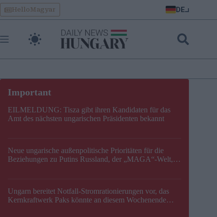
Skip
DE
HelloMagyar
to
content
EILMELDUNG: Tisza gibt ihren Kandidaten für das
Amt des nächsten ungarischen Präsidenten bekannt
Neue ungarische außenpolitische Prioritäten für die
Beziehungen zu Putins Russland, der „MAGA“-Welt,
der EU, der V4, der NATO und dem Balkan festgelegt
Ungarn bereitet Notfall-Stromrationierungen vor, das
Kernkraftwerk Paks könnte an diesem Wochenende
stillgelegt werden