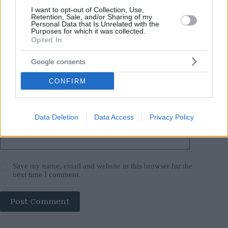
I want to opt-out of Collection, Use,
Name
*
Retention, Sale, and/or Sharing of my
Personal Data that Is Unrelated with the
Purposes for which it was collected.
Email
*
Opted In
Website
Google consents
CONFIRM
Add Comment
*
Data Deletion
Data Access
Privacy Policy
Save my name, email and website in this browser for the
next time I comment.
Post Comment