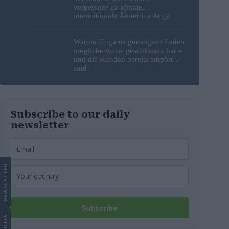
vergessen? Er könnte
internationale Ämter ins Auge
fassen, die ihm Schutz bieten
Warum Ungarns günstigster Laden
möglicherweise geschlossen hat –
und die Kunden bereits empört
sind
Subscribe to our daily
newsletter
LETTER
NEWS
Subscribe
US