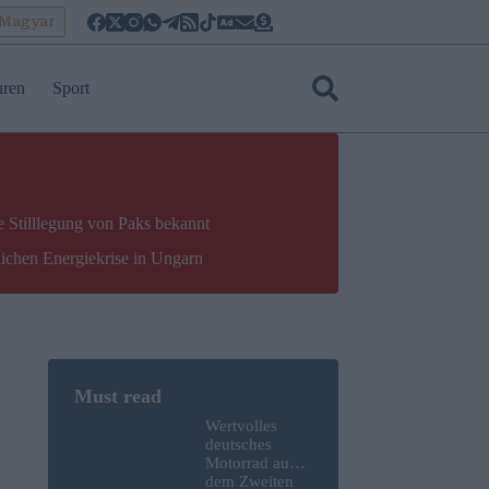
oMagyar
uren
Sport
e Stilllegung von Paks bekannt
lichen Energiekrise in Ungarn
Wertvolles
deutsches
Motorrad aus
dem Zweiten