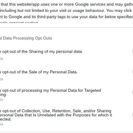
te, was sie taten oder sagten, und deshalb versuchten
 that this website/app uses one or more Google services and may gath
dazu, dass Bürger es waren
including but not limited to your visit or usage behaviour. You may click 
 to Google and its third-party tags to use your data for below specifi
ogle consent section.
sprechen
handelt, und die Partei wird sie lösen Wenig
h immer sehr mit solch schädlichen sozialen
l Data Processing Opt Outs
o opt-out of the Sharing of my personal data.
In
s kommunistische Regime in Ungarn zur Erhaltung
o opt-out of the Sale of my Personal Data.
In
gar in den Häusern der Menschen. Die Schüler
to opt-out of processing my Personal Data for Targeted
ing.
rn, die Abteilungsleiter schrieben über das, was ihre
In
pione, die alle dort lebenden Menschen im Auge hatten,
o opt-out of Collection, Use, Retention, Sale, and/or Sharing
ersonal Data that Is Unrelated with the Purposes for which it
lected.
In
 und talentierter Ungarn das Land verließen und die