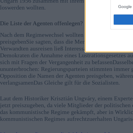
Ungarn 1956 zusammen mit ihrem Marionettenspieler,
loswerden wollten.
Google 
Die Liste der Agenten offenlegen?
Nach dem Regimewechsel wollten viele Politiker die
preisgebenSie sagten, dass die Menschen es verdienen z
Verwandten ausreisen ließ Interessanterweise hat die 
Demokraten die Annahme eines Lustrationsgesetzes aufg
sich mit Fragen der Vergangenheit zu befassenDasselbe
ununterbrochen: Regierungsparteien stimmten immer ge
Opposition die Namen der Agenten preisgeben, während
verlangsamenDas Gleiche gilt für die Sozialisten.
Laut dem Historiker Krisztián Ungváry, einem Experten
jetzt preiszugeben, da viele Mitglieder der politischen
das kommunistische Regime gekämpft, aber in Wirklichk
kommunistischen Regimes aufrechtzuerhalten Ungari