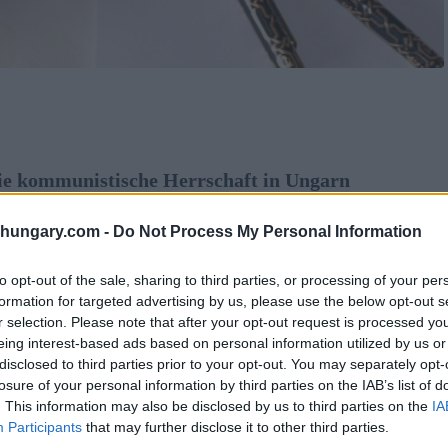
die kommunistische Herrschaft in Ungarn
dem Regimewechsel bleiben ihre Namen ein
rt werden sollte, während andere behaupten, Ungarn
shungary.com -
Do Not Process My Personal Information
hne zu wissen, wer die Berichte geschrieben hat und
to opt-out of the sale, sharing to third parties, or processing of your per
formation for targeted advertising by us, please use the below opt-out s
r selection. Please note that after your opt-out request is processed y
eing interest-based ads based on personal information utilized by us or
ass manche Jugendliche nicht zur Hochschulausbildung
disclosed to third parties prior to your opt-out. You may separately opt-
 auch vor, dass plötzlich einige vielversprechende
losure of your personal information by third parties on the IAB’s list of
. This information may also be disclosed by us to third parties on the
IA
Berufstätige oder Geistliche in Hintergrundbüros
Participants
that may further disclose it to other third parties.
useinanderzusetzen Viele Menschen hatten das