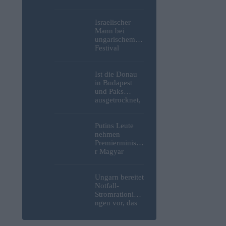
Weltkrieg,
menschliche
Überreste und
Israelischer
Sprengstoff aus
Mann bei
der Donau in
ungarischem
Budapest
Festival
geborgen –
niedergestoche
Fotos
n
Ist die Donau
in Budapest
und Paks
ausgetrocknet,
weil die
Slowaken sie
umgeleitet
Putins Leute
haben?
nehmen
Premierministe
r Magyar
erneut ins
Visier und
verspotten
Ungarn bereitet
diesmal die
Notfall-
Energiekrise
Stromrationieru
und das Paks-
ngen vor, das
Projekt
Kernkraftwerk
Paks könnte an