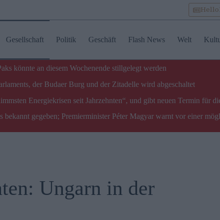
Hell
Gesellschaft
Politik
Geschäft
Flash News
Welt
Kult
 Paks könnte an diesem Wochenende stillgelegt werden
laments, der Budaer Burg und der Zitadelle wird abgeschaltet
limmsten Energiekrisen seit Jahrzehnten“, und gibt neuen Termin für di
ks bekannt gegeben; Premierminister Péter Magyar warnt vor einer mög
en: Ungarn in der