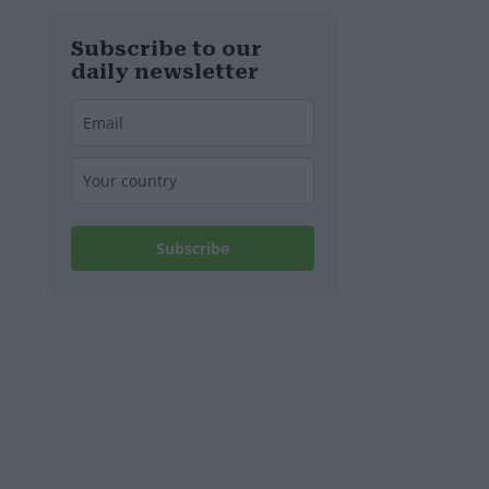
diesem
Wochenende
stillgelegt
Subscribe to our
werden
daily newsletter
Subscribe