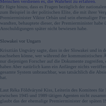
Menschen verdienen es, die Wahrheit zu erfahren.
Er fügte hinzu, dass es Fragen bezüglich der nationale
zum Beispiel in der politischen Elite, die mit ihrer V
Premierminister Viktor Orbán und sein ehemaliger Fr
wandten, behauptete dieser, der Premierminister habe 
Anschuldigungen später nicht bewiesen habe.
Slowakei vor Ungarn
Krisztián Ungváry sagte, dass in der Slowakei und in 
nachsehen könne, wer während der kommunistischen Är
nur diejenigen Forscher auf die Dokumente zugreifen, 
haben Aber natürlich kann ein Anfänger nichts veröffe
gesamte System unbrauchbar, was tatsächlich die Absich
hat.
Laut Réka Földváryné Kiss, Leiterin des Komitees für 
zwischen 1945 und 1989 tätigen Agenten nicht zusamm
glaubt das der ehemalige Premierminister der späten 