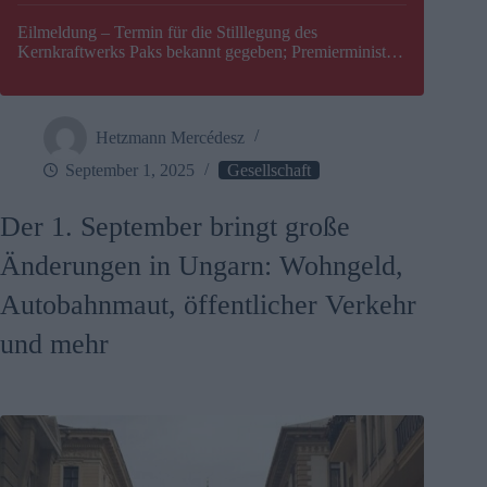
Eilmeldung – Termin für die Stilllegung des
Kernkraftwerks Paks bekannt gegeben; Premierminister
Péter Magyar warnt vor einer möglichen Energiekrise in
Ungarn
Hetzmann Mercédesz
September 1, 2025
Gesellschaft
Der 1. September bringt große
Änderungen in Ungarn: Wohngeld,
Autobahnmaut, öffentlicher Verkehr
und mehr