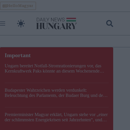
Skip
HelloMagyar
to
content
Ungarn bereitet Notfall-Stromrationierungen vor, das
Kernkraftwerk Paks könnte an diesem Wochenende
stillgelegt werden
Budapester Wahrzeichen werden verdunkelt:
Beleuchtung des Parlaments, der Budaer Burg und der
Zitadelle wird abgeschaltet
Premierminister Magyar erklärt, Ungarn stehe vor „einer
der schlimmsten Energiekrisen seit Jahrzehnten“, und
gibt neuen Termin für die Stilllegung von Paks bekannt