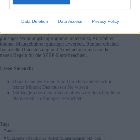
Hauptverkehrszeiten alle 15 Minuten fährt.
Zusammenfassung
Data Deletion
Data Access
Privacy Policy
Der 1. September 2025 markiert einen klaren Meilenstein im
ungarischen Alltag: Junge Menschen werden durch ein
günstiges Wohnungsbauprogramm unterstützt, Autofahrer
können Mautgebühren günstiger erwerben, Rentner erhalten
finanzielle Unterstützung und Arbeitnehmer müssen die
neuen Regeln für die SZÉP-Karte beachten.
Lesen Sie auch:
Ungarns neues Home Start Darlehen ändert sich in
letzter Minute: Das müssen Sie wissen
Mit Beginn des neuen Schuljahres wird der öffentliche
Nahverkehr in Budapest verdichtet
Tags
#
auto
#
budapests öffentliches Verkehrsunternehmen bkv bkk