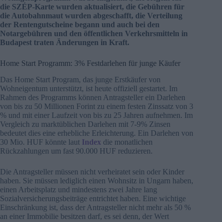
die SZÉP-Karte wurden aktualisiert, die Gebühren für
die Autobahnmaut wurden abgeschafft, die Verteilung
der Rentengutscheine begann und auch bei den
Notargebühren und den öffentlichen Verkehrsmitteln in
Budapest traten Änderungen in Kraft.
Home Start Programm: 3% Festdarlehen für junge Käufer
Das Home Start Program, das junge Erstkäufer von
Wohneigentum unterstützt, ist heute offiziell gestartet. Im
Rahmen des Programms können Antragsteller ein Darlehen
von bis zu 50 Millionen Forint zu einem festen Zinssatz von 3
% und mit einer Laufzeit von bis zu 25 Jahren aufnehmen. Im
Vergleich zu marktüblichen Darlehen mit 7-9% Zinsen
bedeutet dies eine erhebliche Erleichterung. Ein Darlehen von
30 Mio. HUF könnte laut
Index
die monatlichen
Rückzahlungen um fast 90.000 HUF reduzieren.
Die Antragsteller müssen nicht verheiratet sein oder Kinder
haben. Sie müssen lediglich einen Wohnsitz in Ungarn haben,
einen Arbeitsplatz und mindestens zwei Jahre lang
Sozialversicherungsbeiträge entrichtet haben. Eine wichtige
Einschränkung ist, dass der Antragsteller nicht mehr als 50 %
an einer Immobilie besitzen darf, es sei denn, der Wert