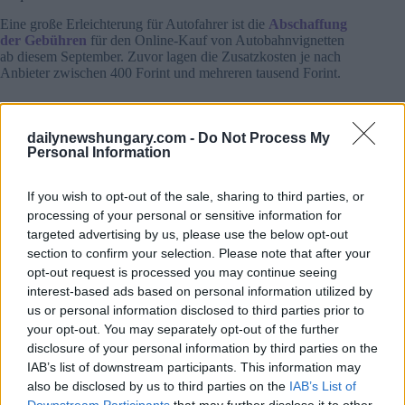
Eine große Erleichterung für Autofahrer ist die
Abschaffung
der Gebühren
für den Online-Kauf von Autobahnvignetten
ab diesem September. Zuvor lagen die Zusatzkosten je nach
Anbieter zwischen 400 Forint und mehreren tausend Forint.
Von nun an zahlt jeder den gleichen Preis, unabhängig davon,
welche Plattform er für den Kauf der E-Vignette nutzt. Dies
dailynewshungary.com -
Do Not Process My
schafft ein transparenteres System und beseitigt versteckte
Personal Information
Zusatzkosten.
If you wish to opt-out of the sale, sharing to third parties, or
Rentengutschein: HUF 30.000 für kalte Lebensmittel
processing of your personal or sensitive information for
Die Postbeamten haben heute damit begonnen, 30.000 HUF
targeted advertising by us, please use the below opt-out
Lebensmittelgutscheine an 2,6 Millionen Rentner und
section to confirm your selection. Please note that after your
Bezieher rentenähnlicher Leistungen zu verteilen. Die
opt-out request is processed you may continue seeing
Gutscheine werden bis zum 15. Oktober zugestellt und
interest-based ads based on personal information utilized by
können bis zum 31. Dezember ausschließlich für den Kauf
von kalten Lebensmitteln verwendet werden, berichtet
us or personal information disclosed to third parties prior to
Pénzcentrum
.
your opt-out. You may separately opt-out of the further
disclosure of your personal information by third parties on the
Der Gesamtbetrag wird in zehn Gutscheinen mit
IAB’s list of downstream participants. This information may
unterschiedlichem Nennwert ausgegeben. Die Gutscheine
also be disclosed by us to third parties on the
IAB’s List of
können nicht in Bargeld umgetauscht werden und es wird
Downstream Participants
that may further disclose it to other